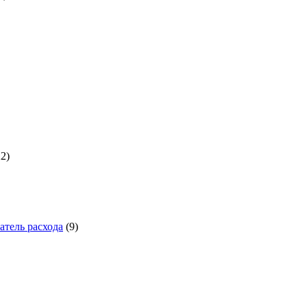
а
1722
товара
22
9
товаров
тель расхода
9