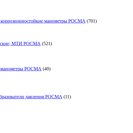
701
 коррозионностойкие манометры РОСМА
701
товар
521
товар
еские, МТИ РОСМА
521
40
товаров
е манометры РОСМА
40
11
товаров
образователи давления РОСМА
11