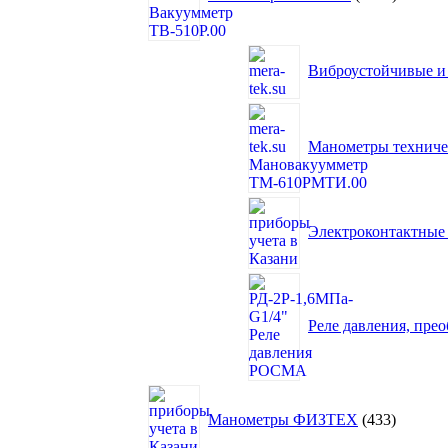
Виброустойчивые и
Манометры технич
Электроконтактны
Реле давления, пре
433
товара
Манометры ФИЗТЕХ
433