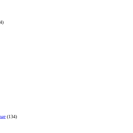
24
товара
4
ра
134
товара
ные
134