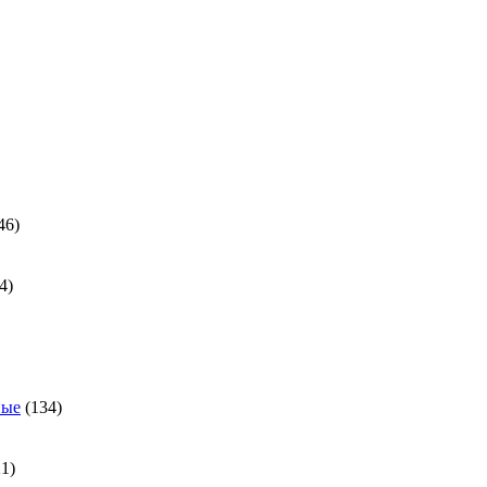
ра
46
46
товаров
24
4
товара
ра
134
ные
134
товара
21
21
товар