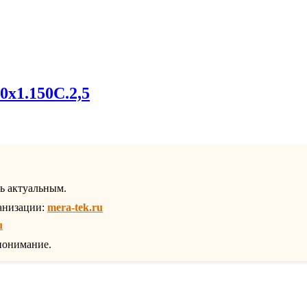
х1.150С.2,5
ть актуальным.
анизации:
mera-tek.ru
u
понимание.