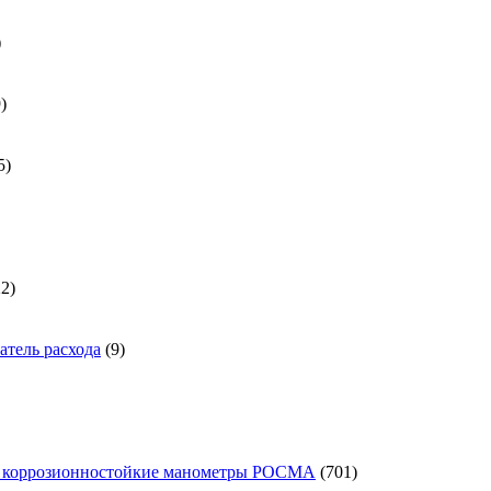
31
товар
539
9
товаров
185
5
товаров
а
1722
22
товара
9
тель расхода
9
товаров
701
 коррозионностойкие манометры РОСМА
701
товар