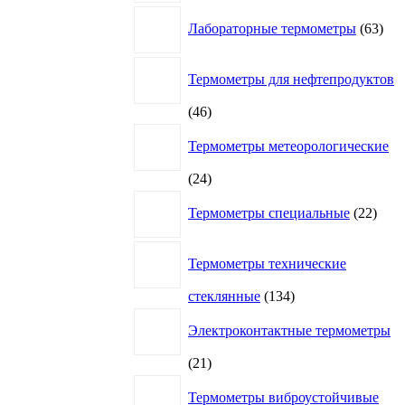
63
Лабораторные термометры
63
това
Термометры для нефтепродуктов
46
46
товаров
Термометры метеорологические
24
24
товара
22
Термометры специальные
22
това
Термометры технические
134
стеклянные
134
товара
Электроконтактные термометры
21
21
товар
Термометры виброустойчивые