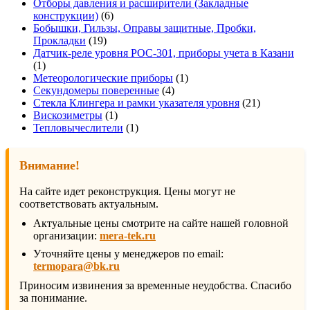
товара
Отборы давления и расширители (Закладные
6
конструкции)
6
товаров
Бобышки, Гильзы, Оправы защитные, Пробки,
19
Прокладки
19
товаров
Датчик-реле уровня РОС-301, приборы учета в Казани
1
1
товар
1
Метеорологические приборы
1
4
товар
Секундомеры поверенные
4
товара
21
Стекла Клингера и рамки указателя уровня
21
1
товар
Вискозиметры
1
товар
1
Тепловычеслители
1
товар
Внимание!
На сайте идет реконструкция. Цены могут не
соответствовать актуальным.
Актуальные цены смотрите на сайте нашей головной
организации:
mera-tek.ru
Уточняйте цены у менеджеров по email:
termopara@bk.ru
Приносим извинения за временные неудобства. Спасибо
за понимание.