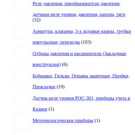
Реле давления, преобразователи давления,
датчики-реле уровня, давления, напора, тяги
32
32
товара
Арматура, клапаны, 3-х ходовые краны, трубки
103
импульсные, переходы
103
товара
Отборы давления и расширители (Закладные
6
конструкции)
6
товаров
Бобышки, Гильзы, Оправы защитные, Пробки,
19
Прокладки
19
товаров
Датчик-реле уровня РОС-301, приборы учета в
1
Казани
1
товар
1
Метеорологические приборы
1
товар
4