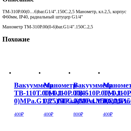
ТМ-310Р.00(0…6)bar.G1/4″.150С.2,5 Манометр, кл.2,5, корпус
Ф60мм, IP40, радиальный штуцер G1/4″
Манометр ТМ-310Р.00(0-6)bar.G1/4″.150С.2,5
Похожие
Вакуумметр
Манометр
Вакуумметр
Маноме
ТВ-110Т.00(-0,1-
ТМ-110Р.00(0-
ТВ-510Р.00(-0,1-
ТМ-110Р.
0)MPa.G1/8″.150С.2,5
0,25)MPa.М10х1.150С.2,5
0)MPa.M20х1,5.15
0,1)MPa.
400
₽
400
₽
800
₽
400
₽