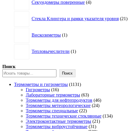
Секундомеры поверенные
4
товара
21
Стекла Клингера и рамки указателя уровня
21
то
1
Вискозиметры
1
товар
1
Тепловычеслители
1
товар
Поиск
Поиск
1131
Термометры и гигрометры
1131
16
товар
Гигрометры
16
товаров
63
Лабораторные термометры
63
товара
46
Термометры для нефтепродуктов
46
24
товаров
Термометры метеорологические
24
22
товара
Термометры специальные
22
товара
134
Термометры технические стеклянные
134
21
товара
Электроконтактные термометры
21
31
товар
Термометры виброустойчивые
31