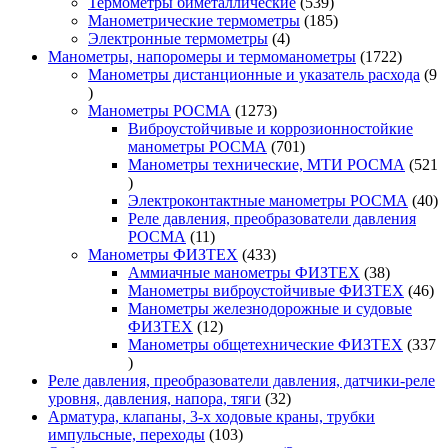
товар
539
Термометры биметаллические
539
товаров
185
Манометрические термометры
185
4
товаров
Электронные термометры
4
товара
1722
Манометры, напоромеры и термоманометры
1722
товара
Манометры дистанционные и указатель расхода
9
9
товаров
1273
Манометры РОСМА
1273
товара
Виброустойчивые и коррозионностойкие
701
манометры РОСМА
701
товар
Манометры технические, МТИ РОСМА
521
521
товар
40
Электроконтактные манометры РОСМА
40
то
Реле давления, преобразователи давления
11
РОСМА
11
товаров
433
Манометры ФИЗТЕХ
433
товара
38
Аммиачные манометры ФИЗТЕХ
38
товаров
46
Манометры виброустойчивые ФИЗТЕХ
46
то
Манометры железнодорожные и судовые
12
ФИЗТЕХ
12
товаров
Манометры общетехнические ФИЗТЕХ
337
337
товаров
Реле давления, преобразователи давления, датчики-реле
32
уровня, давления, напора, тяги
32
товара
Арматура, клапаны, 3-х ходовые краны, трубки
103
импульсные, переходы
103