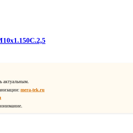
M10х1.150С.2,5
ть актуальным.
анизации:
mera-tek.ru
u
понимание.