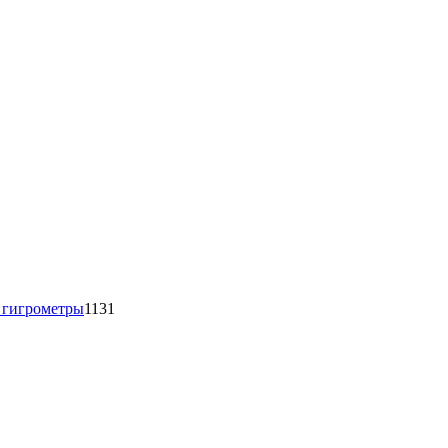
1131
товар
 гигрометры
1131
16
товаров