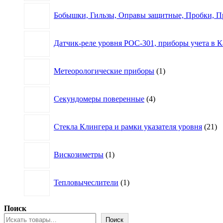
Бобышки, Гильзы, Оправы защитные, Пробки, П
Датчик-реле уровня РОС-301, приборы учета в К
1
Метеорологические приборы
1
товар
4
Секундомеры поверенные
4
товара
21
Стекла Клингера и рамки указателя уровня
21
то
1
Вискозиметры
1
товар
1
Тепловычеслители
1
товар
Поиск
Поиск