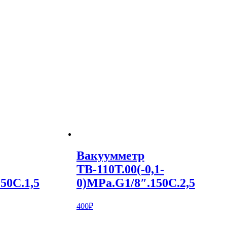
Вакуумметр
ТВ-110Т.00(-0,1-
50С.1,5
0)MPa.G1/8″.150С.2,5
400
₽