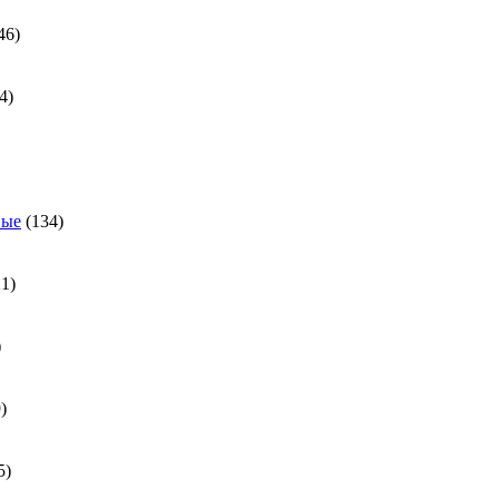
46
46
товаров
24
4
товара
ра
134
ные
134
товара
21
21
товар
31
товар
539
9
товаров
185
5
товаров