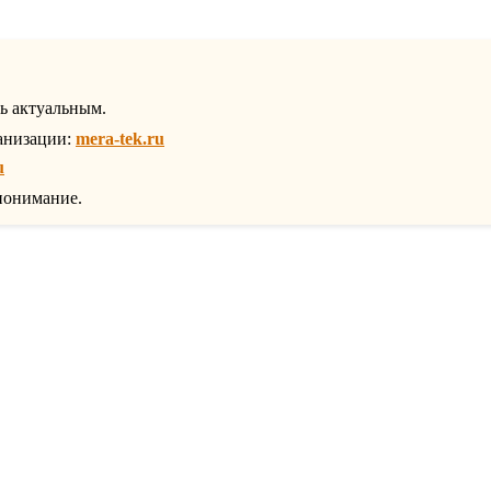
ть актуальным.
анизации:
mera-tek.ru
u
понимание.
ра