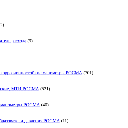
а
1722
22
товара
9
тель расхода
9
товаров
701
 коррозионностойкие манометры РОСМА
701
товар
521
еские, МТИ РОСМА
521
товар
40
е манометры РОСМА
40
товаров
11
образователи давления РОСМА
11
товаров