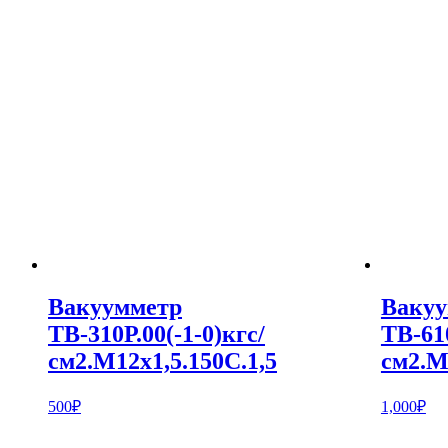
Вакуумметр
Вакуу
ТВ-310Р.00(-1-0)кгс/
ТВ-610
см2.M12х1,5.150С.1,5
см2.M
500
₽
1,000
₽