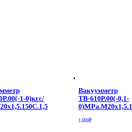
мметр
Вакуумметр
Р.00(-1-0)кгс/
ТВ-610Р.00(-0,1-
20х1,5.150С.1,5
0)MPa.M20х1,5.1
1,000
₽