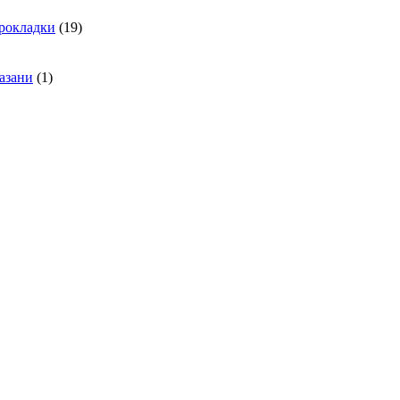
19
рокладки
19
товаров
1
азани
1
товар
вар