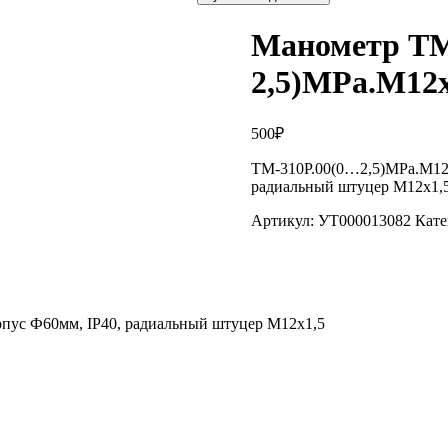
Манометр ТМ-
2,5)MPa.M12х
500
₽
ТМ-310Р.00(0…2,5)MPa.M12х1
радиальный штуцер M12х1,
Артикул:
УТ000013082
Кате
рпус Ф60мм, IP40, радиальный штуцер M12х1,5