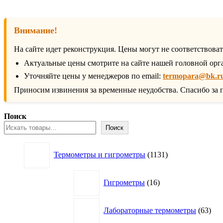
Внимание!
На сайте идет реконструкция. Цены могут не соответствова
Актуальные цены смотрите на сайте нашей головной орг
Уточняйте цены у менеджеров по email:
termopara@bk.r
Приносим извинения за временные неудобства. Спасибо за 
Поиск
Поиск
1131
Термометры и гигрометры
1131
товар
16
Гигрометры
16
товаров
63
Лабораторные термометры
63
това