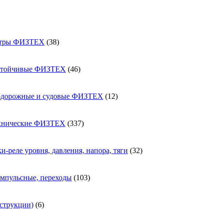
38
етры ФИЗТЕХ
38
товаров
46
стойчивые ФИЗТЕХ
46
товаров
12
одорожные и судовые ФИЗТЕХ
12
товаров
337
хнические ФИЗТЕХ
337
товаров
32
и-реле уровня, давления, напора, тяги
32
товара
103
импульсные, переходы
103
товара
6
струкции)
6
товаров