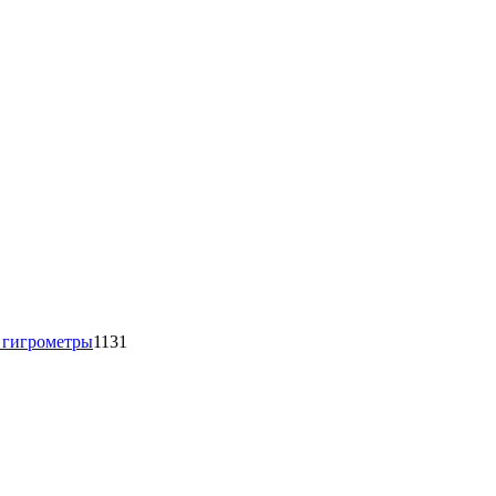
1131
товар
 гигрометры
1131
16
товаров