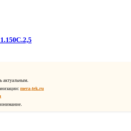
1.150С.2,5
ть актуальным.
анизации:
mera-tek.ru
u
понимание.