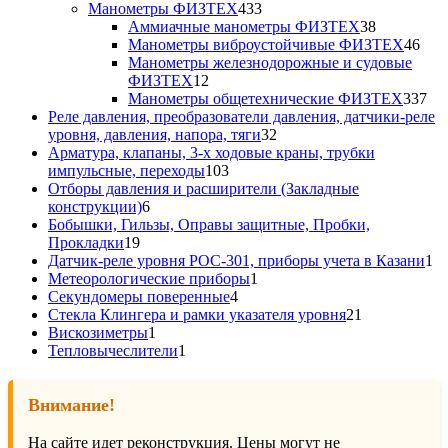
товаров
433
Манометры ФИЗТЕХ
433
товара
38
Аммиачные манометры ФИЗТЕХ
38
товаров
46
Манометры виброустойчивые ФИЗТЕХ
46
тов
Манометры железнодорожные и судовые
12
ФИЗТЕХ
12
товаров
33
Манометры общетехнические ФИЗТЕХ
337
то
Реле давления, преобразователи давления, датчики-реле
32
уровня, давления, напора, тяги
32
товара
Арматура, клапаны, 3-х ходовые краны, трубки
103
импульсные, переходы
103
товара
Отборы давления и расширители (Закладные
6
конструкции)
6
товаров
Бобышки, Гильзы, Оправы защитные, Пробки,
19
Прокладки
19
товаров
1
Датчик-реле уровня РОС-301, приборы учета в Казани
1
1
то
Метеорологические приборы
1
4
товар
Секундомеры поверенные
4
товара
21
Стекла Клингера и рамки указателя уровня
21
1
товар
Вискозиметры
1
товар
1
Тепловычеслители
1
товар
Внимание!
На сайте идет реконструкция. Цены могут не