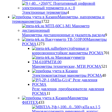
товаров
4
Электронные термометры
4
товара
Манометры, напоромеры и
1722
термоманометры
1722
товара
9
Манометры дистанционные и указатель расхода
9
то
Манометры
1273
РОСМА
1273
товара
Виброустойчивые и
7
коррозионностойкие манометры РОСМА
701
т
52
Манометры технические, МТИ РОСМА
521
то
40
Электроконтактные манометры РОСМА
40
тов
Реле давления, преобразователи давления
11
РОСМА
11
товаров
Манометры
433
ФИЗТЕХ
433
товара