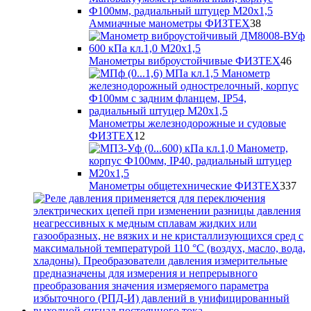
38
Аммиачные манометры ФИЗТЕХ
38
товаров
46
Манометры виброустойчивые ФИЗТЕХ
46
тов
Манометры железнодорожные и судовые
12
ФИЗТЕХ
12
товаров
33
Манометры общетехнические ФИЗТЕХ
337
то