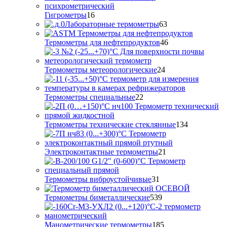
16
Гигрометры
16
товаров
63
Лабораторные термометры
63
товара
46
Термометры для нефтепродуктов
46
товаров
24
Термометры метеорологические
24
товара
22
Термометры специальные
22
товара
134
Термометры технические стеклянные
134
товара
21
Электроконтактные термометры
21
товар
31
Термометры виброустойчивые
31
товар
539
Термометры биметаллические
539
товаров
185
Манометрические термометры
185