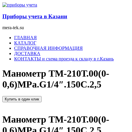
Перейти
к
содержимому
Приборы учета в Казани
mera-tek.su
Меню
ГЛАВНАЯ
КАТАЛОГ
СПРАВОЧНАЯ ИНФОРМАЦИЯ
ДОСТАВКА
КОНТАКТЫ и схема проезда к складу в г.Казань
Манометр ТМ-210Т.00(0-
0,6)МРа.G1/4″.150С.2,5
Купить в один клик
Манометр ТМ-210Т.00(0-
0,6)МРа.G1/4″.150С.2,5