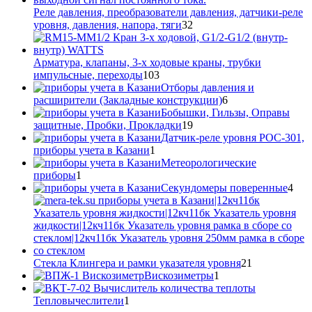
Реле давления, преобразователи давления, датчики-реле
32
уровня, давления, напора, тяги
32
товара
Арматура, клапаны, 3-х ходовые краны, трубки
103
импульсные, переходы
103
товара
Отборы давления и
6
расширители (Закладные конструкции)
6
товаров
Бобышки, Гильзы, Оправы
19
защитные, Пробки, Прокладки
19
товаров
Датчик-реле уровня РОС-301,
1
приборы учета в Казани
1
товар
Метеорологические
1
приборы
1
товар
4
Секундомеры поверенные
4
тов
21
Стекла Клингера и рамки указателя уровня
21
1
товар
Вискозиметры
1
товар
1
Тепловычеслители
1