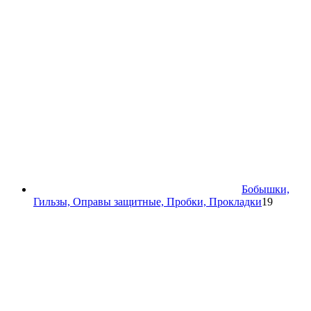
Бобышки,
19
Гильзы, Оправы защитные, Пробки, Прокладки
19
товаров