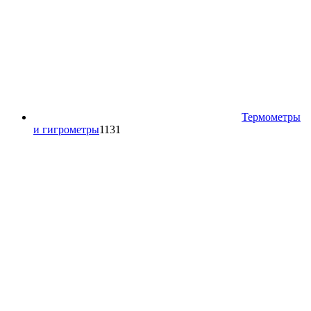
Термометры
1131
и гигрометры
1131
товар