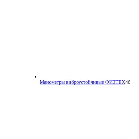
46
Манометры виброустойчивые ФИЗТЕХ
46
тов