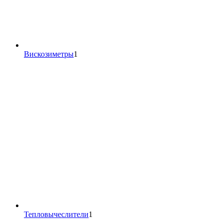
1
Вискозиметры
1
товар
1
Тепловычеслители
1
товар