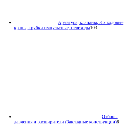
Арматура, клапаны, 3-х ходовые
103
краны, трубки импульсные, переходы
103
товара
Отборы
6
давления и расширители (Закладные конструкции)
6
товар