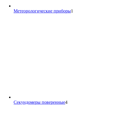
1
Метеорологические приборы
1
товар
4
Секундомеры поверенные
4
товара