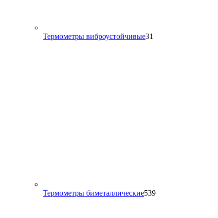
31
Термометры виброустойчивые
31
товар
539
Термометры биметаллические
539
товаров