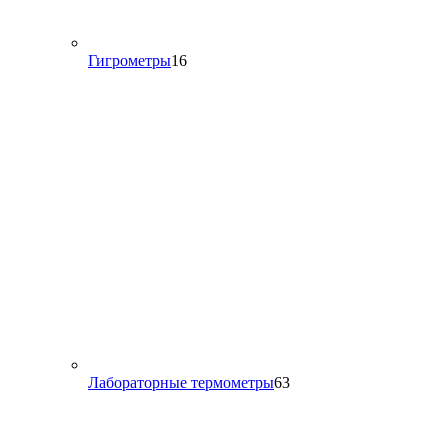
16
Гигрометры
16
товаров
63
Лабораторные термометры
63
товара