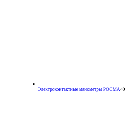
40
Электроконтактные манометры РОСМА
40
тов