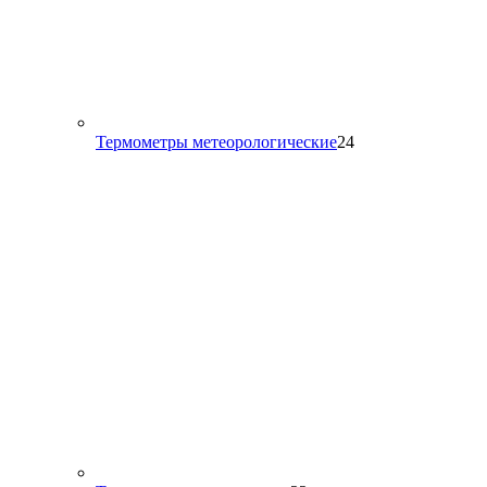
24
Термометры метеорологические
24
товара