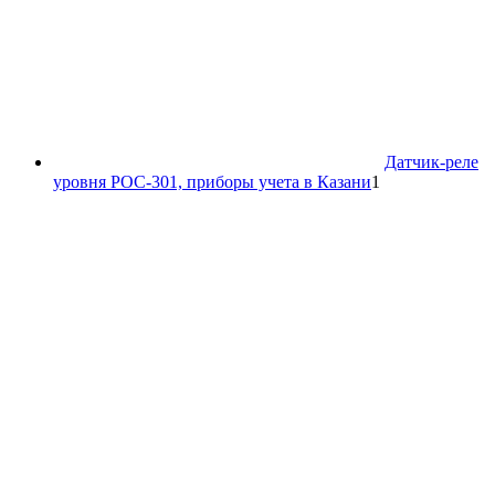
Датчик-реле
1
уровня РОС-301, приборы учета в Казани
1
товар