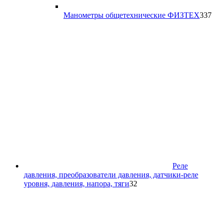
33
Манометры общетехнические ФИЗТЕХ
337
то
Реле
давления, преобразователи давления, датчики-реле
32
уровня, давления, напора, тяги
32
товара