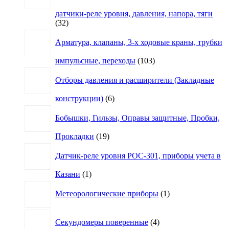
датчики-реле уровня, давления, напора, тяги
32
32
товара
Арматура, клапаны, 3-х ходовые краны, трубки
103
импульсные, переходы
103
товара
Отборы давления и расширители (Закладные
6
конструкции)
6
товаров
Бобышки, Гильзы, Оправы защитные, Пробки,
19
Прокладки
19
товаров
Датчик-реле уровня РОС-301, приборы учета в
1
Казани
1
товар
1
Метеорологические приборы
1
товар
4
Секундомеры поверенные
4
товара