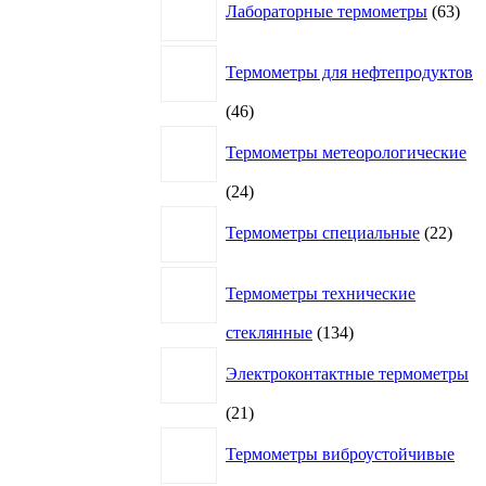
Лабораторные термометры
63
това
Термометры для нефтепродуктов
46
46
товаров
Термометры метеорологические
24
24
товара
22
Термометры специальные
22
това
Термометры технические
134
стеклянные
134
товара
Электроконтактные термометры
21
21
товар
Термометры виброустойчивые