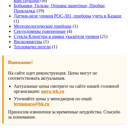
6
конструкции)
6
товаров
Бобышки, Гильзы, Оправы защитные, Пробки,
19
Прокладки
19
товаров
Датчик-реле уровня РОС-301, приборы учета в Казани
1
1
товар
1
Метеорологические приборы
1
4
товар
Секундомеры поверенные
4
товара
21
Стекла Клингера и рамки указателя уровня
21
1
товар
Вискозиметры
1
товар
1
Тепловычеслители
1
товар
Внимание!
На сайте идет реконструкция. Цены могут не
соответствовать актуальным.
Актуальные цены смотрите на сайте нашей головной
организации:
mera-tek.ru
Уточняйте цены у менеджеров по email:
termopara@bk.ru
Приносим извинения за временные неудобства. Спасибо
за понимание.