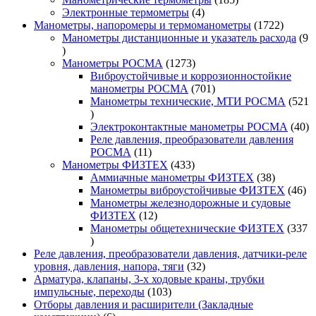
4
товаров
Электронные термометры
4
товара
1722
Манометры, напоромеры и термоманометры
1722
товара
Манометры дистанционные и указатель расхода
9
9
товаров
1273
Манометры РОСМА
1273
товара
Виброустойчивые и коррозионностойкие
701
манометры РОСМА
701
товар
Манометры технические, МТИ РОСМА
521
521
товар
40
Электроконтактные манометры РОСМА
40
то
Реле давления, преобразователи давления
11
РОСМА
11
товаров
433
Манометры ФИЗТЕХ
433
товара
38
Аммиачные манометры ФИЗТЕХ
38
товаров
46
Манометры виброустойчивые ФИЗТЕХ
46
то
Манометры железнодорожные и судовые
12
ФИЗТЕХ
12
товаров
Манометры общетехнические ФИЗТЕХ
337
337
товаров
Реле давления, преобразователи давления, датчики-реле
32
уровня, давления, напора, тяги
32
товара
Арматура, клапаны, 3-х ходовые краны, трубки
103
импульсные, переходы
103
товара
Отборы давления и расширители (Закладные