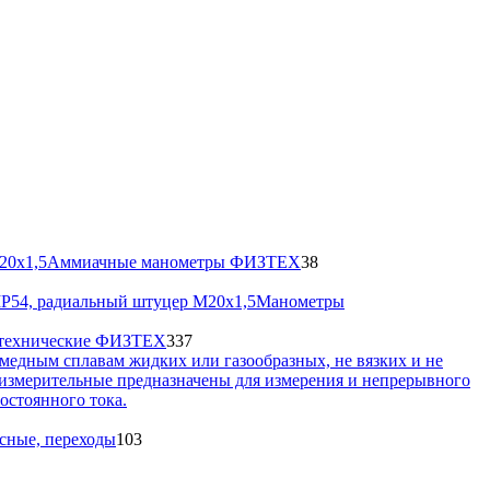
а
38
Аммиачные манометры ФИЗТЕХ
38
46
товаров
товаров
Манометры
337
технические ФИЗТЕХ
337
товаров
103
ьсные, переходы
103
товара