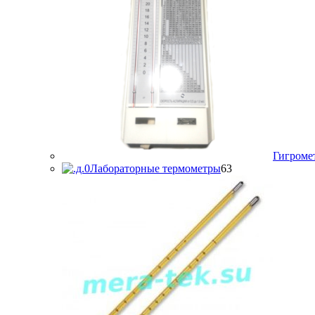
Гигроме
63
Лабораторные термометры
63
товара