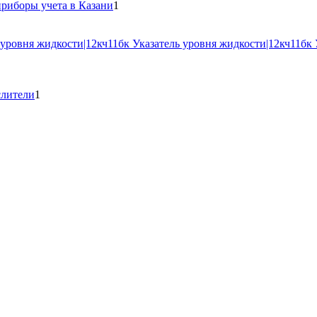
1
товаров
приборы учета в Казани
1
товар
овар
ара
1
слители
1
товар