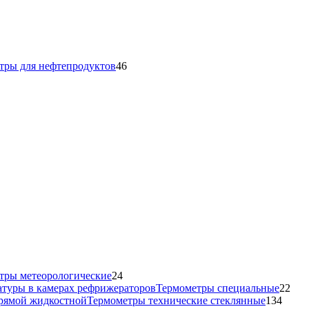
тры для нефтепродуктов
46
24
товара
тры метеорологические
24
22
Термометры специальные
22
134
тов
Термометры технические стеклянные
134