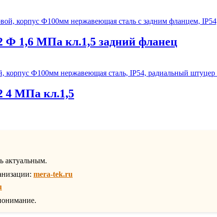
Ф 1,6 МПа кл.1,5 задний фланец
4 МПа кл.1,5
ть актуальным.
анизации:
mera-tek.ru
u
понимание.