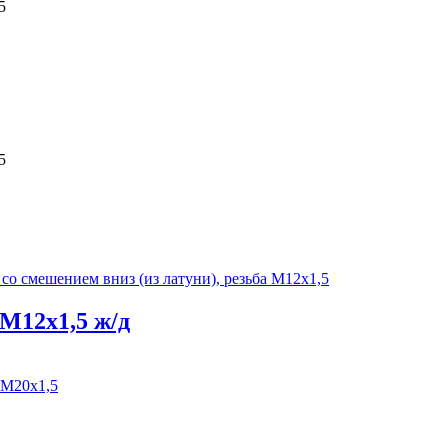
5
5
М12х1,5 ж/д