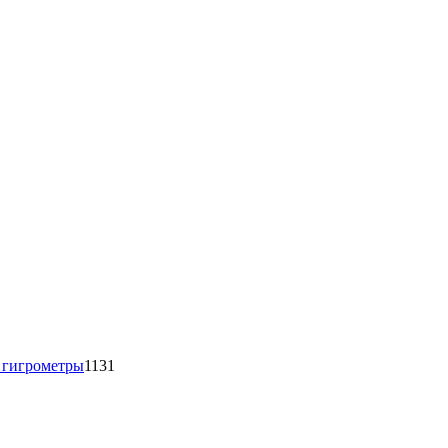
1131
товар
 гигрометры
1131
16
товаров