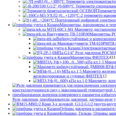
Термометр
Манометры, напоромеры и те
Манометры 
Виброустойчивые и коррозионн
Электроконтактны
Манометры ФИЗТЕХ
433
12
железнодорожные и судовые ФИЗТЕХ
12
това
Реле давления, преобразователи давления, датчики-реле у
Отборы давления и расширител
Бобышки, Гильзы, Оправы защ