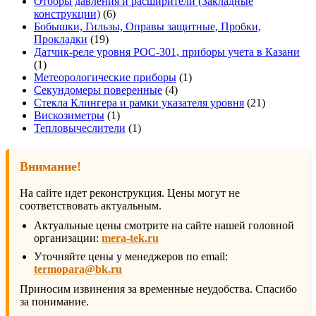
товара
Отборы давления и расширители (Закладные
6
конструкции)
6
товаров
Бобышки, Гильзы, Оправы защитные, Пробки,
19
Прокладки
19
товаров
Датчик-реле уровня РОС-301, приборы учета в Казани
1
1
товар
1
Метеорологические приборы
1
4
товар
Секундомеры поверенные
4
товара
21
Стекла Клингера и рамки указателя уровня
21
1
товар
Вискозиметры
1
товар
1
Тепловычеслители
1
товар
Внимание!
На сайте идет реконструкция. Цены могут не
соответствовать актуальным.
Актуальные цены смотрите на сайте нашей головной
организации:
mera-tek.ru
Уточняйте цены у менеджеров по email:
termopara@bk.ru
Приносим извинения за временные неудобства. Спасибо
за понимание.