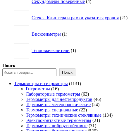
Секундомеры поверенные
4
товара
21
Стекла Клингера и рамки указателя уровня
21
то
1
Вискозиметры
1
товар
1
Тепловычеслители
1
товар
Поиск
Поиск
1131
Термометры и гигрометры
1131
16
товар
Гигрометры
16
товаров
63
Лабораторные термометры
63
товара
46
Термометры для нефтепродуктов
46
24
товаров
Термометры метеорологические
24
22
товара
Термометры специальные
22
товара
134
Термометры технические стеклянные
134
21
товара
Электроконтактные термометры
21
31
товар
Термометры виброустойчивые
31
товар
539
Термометры биметаллические
539