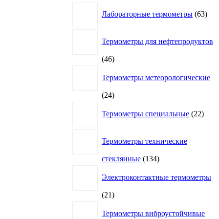
63
Лабораторные термометры
63
това
Термометры для нефтепродуктов
46
46
товаров
Термометры метеорологические
24
24
товара
22
Термометры специальные
22
това
Термометры технические
134
стеклянные
134
товара
Электроконтактные термометры
21
21
товар
Термометры виброустойчивые