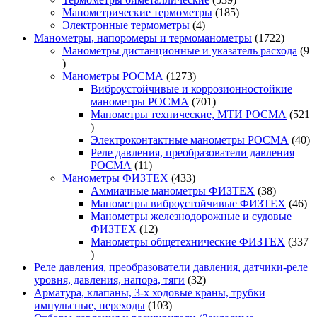
товаров
185
Манометрические термометры
185
4
товаров
Электронные термометры
4
товара
1722
Манометры, напоромеры и термоманометры
1722
товара
Манометры дистанционные и указатель расхода
9
9
товаров
1273
Манометры РОСМА
1273
товара
Виброустойчивые и коррозионностойкие
701
манометры РОСМА
701
товар
Манометры технические, МТИ РОСМА
521
521
товар
40
Электроконтактные манометры РОСМА
40
то
Реле давления, преобразователи давления
11
РОСМА
11
товаров
433
Манометры ФИЗТЕХ
433
товара
38
Аммиачные манометры ФИЗТЕХ
38
товаров
46
Манометры виброустойчивые ФИЗТЕХ
46
то
Манометры железнодорожные и судовые
12
ФИЗТЕХ
12
товаров
Манометры общетехнические ФИЗТЕХ
337
337
товаров
Реле давления, преобразователи давления, датчики-реле
32
уровня, давления, напора, тяги
32
товара
Арматура, клапаны, 3-х ходовые краны, трубки
103
импульсные, переходы
103