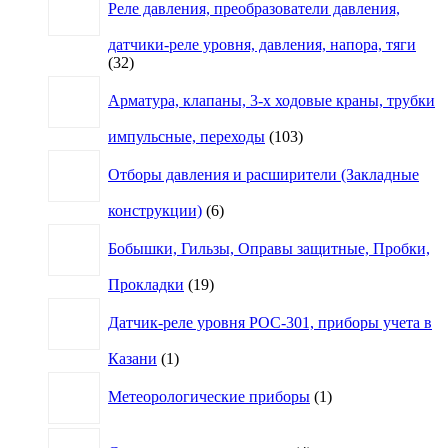
Реле давления, преобразователи давления,
датчики-реле уровня, давления, напора, тяги
32
32
товара
Арматура, клапаны, 3-х ходовые краны, трубки
103
импульсные, переходы
103
товара
Отборы давления и расширители (Закладные
6
конструкции)
6
товаров
Бобышки, Гильзы, Оправы защитные, Пробки,
19
Прокладки
19
товаров
Датчик-реле уровня РОС-301, приборы учета в
1
Казани
1
товар
1
Метеорологические приборы
1
товар
4