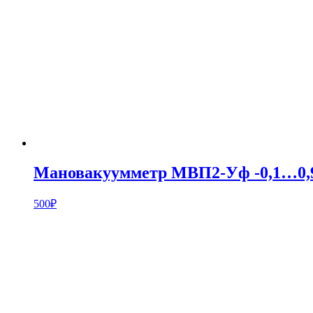
Мановакуумметр МВП2-Уф -0,1…0,9
500
₽