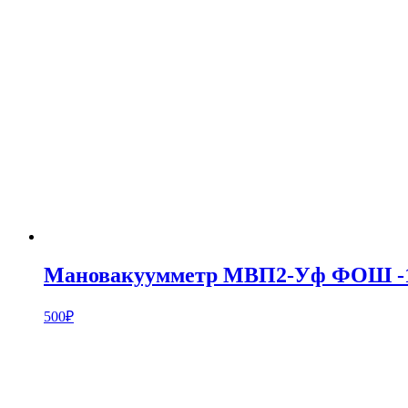
Мановакуумметр МВП2-Уф ФОШ -10
500
₽