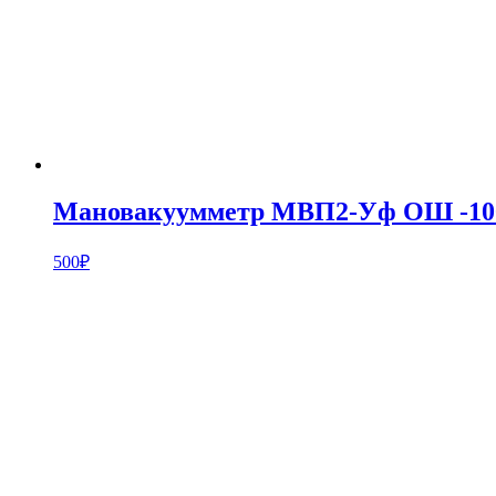
Мановакуумметр МВП2-Уф ОШ -100
500
₽