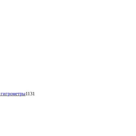
1131
товар
 гигрометры
1131
16
товаров