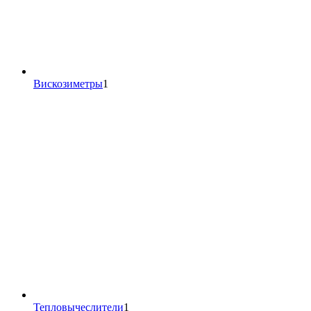
1
Вискозиметры
1
товар
1
Тепловычеслители
1