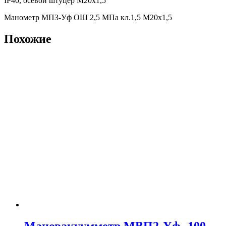
IP40, осевой штуцер М20х1,5
Манометр МП3-Уф ОШ 2,5 МПа кл.1,5 М20х1,5
Похожие
Мановакуумметр МВП2-Уф -100…