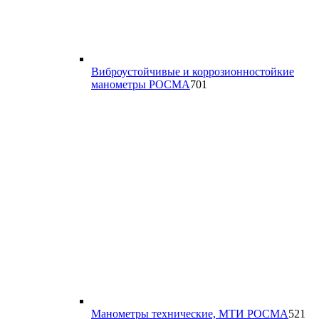
Виброустойчивые и коррозионностойкие
701
манометры РОСМА
701
товар
52
Манометры технические, МТИ РОСМА
521