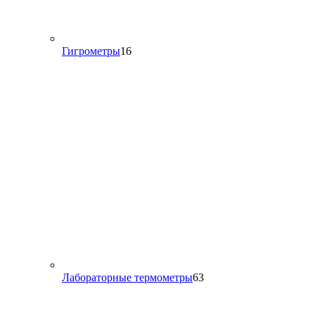
16
Гигрометры
16
товаров
63
Лабораторные термометры
63
товара