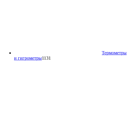
Термометры
1131
и гигрометры
1131
товар