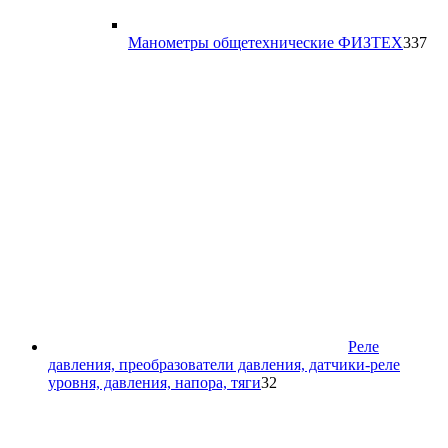
33
Манометры общетехнические ФИЗТЕХ
337
то
Реле
давления, преобразователи давления, датчики-реле
32
уровня, давления, напора, тяги
32
товара