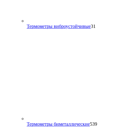
31
Термометры виброустойчивые
31
товар
539
Термометры биметаллические
539
товаров