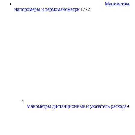
Манометры,
1722
напоромеры и термоманометры
1722
товара
9
Манометры дистанционные и указатель расхода
9
то