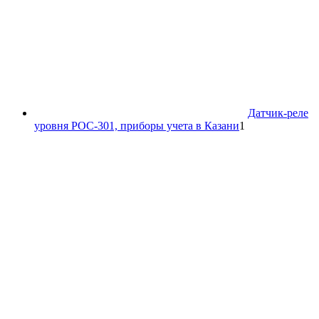
Датчик-реле
1
уровня РОС-301, приборы учета в Казани
1
товар