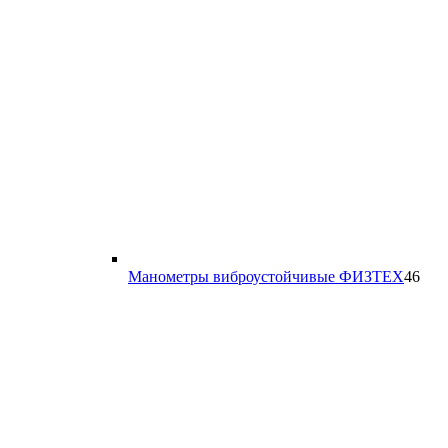
46
Манометры виброустойчивые ФИЗТЕХ
46
тов