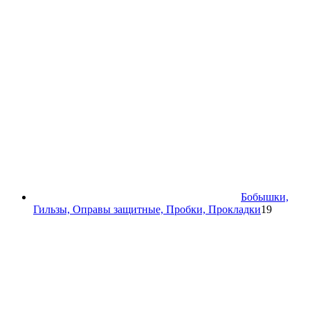
Бобышки,
19
Гильзы, Оправы защитные, Пробки, Прокладки
19
товаров