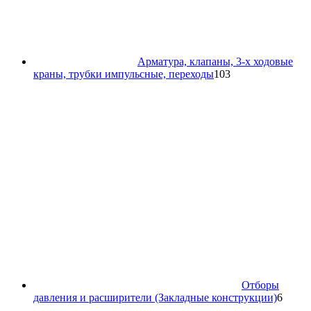
Арматура, клапаны, 3-х ходовые
103
краны, трубки импульсные, переходы
103
товара
Отборы
6
давления и расширители (Закладные конструкции)
6
товар