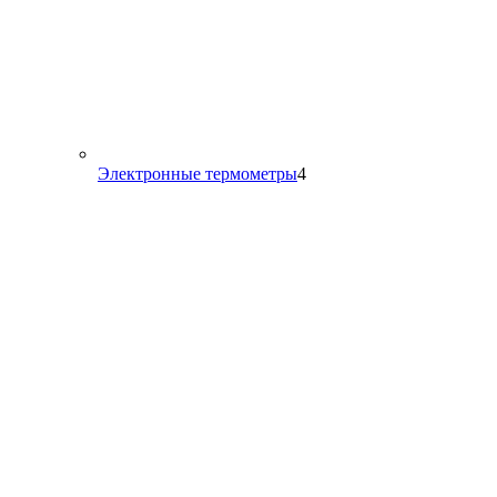
4
Электронные термометры
4
товара