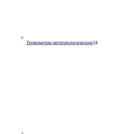
24
Термометры метеорологические
24
товара