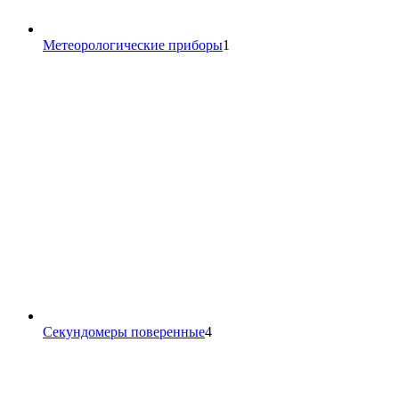
1
Метеорологические приборы
1
товар
4
Секундомеры поверенные
4
товара