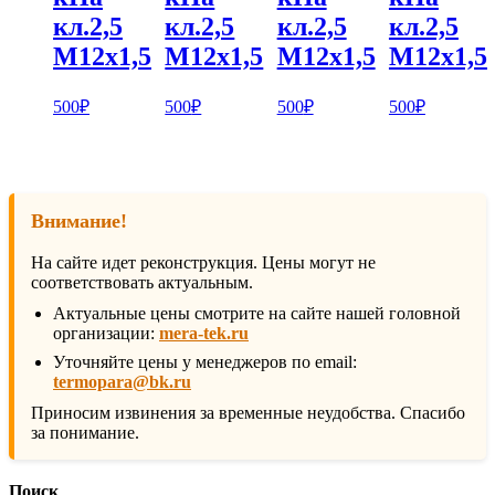
кл.2,5
кл.2,5
кл.2,5
кл.2,5
М12х1,5
М12х1,5
М12х1,5
М12х1,5
500
₽
500
₽
500
₽
500
₽
Внимание!
На сайте идет реконструкция. Цены могут не
соответствовать актуальным.
Актуальные цены смотрите на сайте нашей головной
организации:
mera-tek.ru
Уточняйте цены у менеджеров по email:
termopara@bk.ru
Приносим извинения за временные неудобства. Спасибо
за понимание.
Поиск