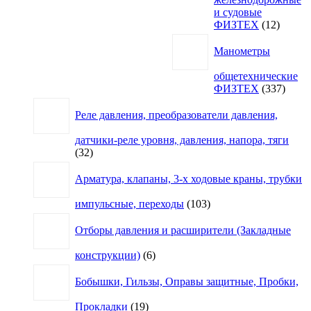
и судовые
12
ФИЗТЕХ
12
товаро
Манометры
общетехнические
337
ФИЗТЕХ
337
товар
Реле давления, преобразователи давления,
датчики-реле уровня, давления, напора, тяги
32
32
товара
Арматура, клапаны, 3-х ходовые краны, трубки
103
импульсные, переходы
103
товара
Отборы давления и расширители (Закладные
6
конструкции)
6
товаров
Бобышки, Гильзы, Оправы защитные, Пробки,
19
Прокладки
19