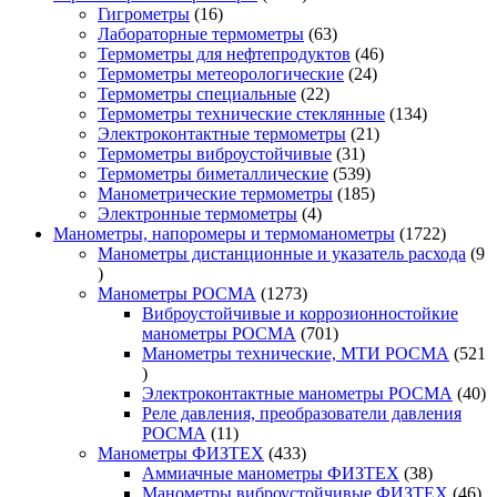
16
товар
Гигрометры
16
товаров
63
Лабораторные термометры
63
товара
46
Термометры для нефтепродуктов
46
24
товаров
Термометры метеорологические
24
22
товара
Термометры специальные
22
товара
134
Термометры технические стеклянные
134
21
товара
Электроконтактные термометры
21
31
товар
Термометры виброустойчивые
31
товар
539
Термометры биметаллические
539
товаров
185
Манометрические термометры
185
4
товаров
Электронные термометры
4
товара
1722
Манометры, напоромеры и термоманометры
1722
товара
Манометры дистанционные и указатель расхода
9
9
товаров
1273
Манометры РОСМА
1273
товара
Виброустойчивые и коррозионностойкие
701
манометры РОСМА
701
товар
Манометры технические, МТИ РОСМА
521
521
товар
40
Электроконтактные манометры РОСМА
40
то
Реле давления, преобразователи давления
11
РОСМА
11
товаров
433
Манометры ФИЗТЕХ
433
товара
38
Аммиачные манометры ФИЗТЕХ
38
товаров
46
Манометры виброустойчивые ФИЗТЕХ
46