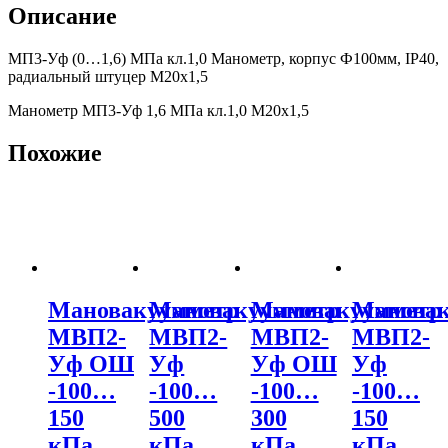
Описание
МП3-Уф (0…1,6) МПа кл.1,0 Манометр, корпус Ф100мм, IP40,
радиальный штуцер М20х1,5
Манометр МП3-Уф 1,6 МПа кл.1,0 М20х1,5
Похожие
Мановакуумметр
Мановакуумметр
Мановакуумметр
Мановак
МВП2-
МВП2-
МВП2-
МВП2-
Уф ОШ
Уф
Уф ОШ
Уф
-100…
-100…
-100…
-100…
150
500
300
150
кПа
кПа
кПа
кПа