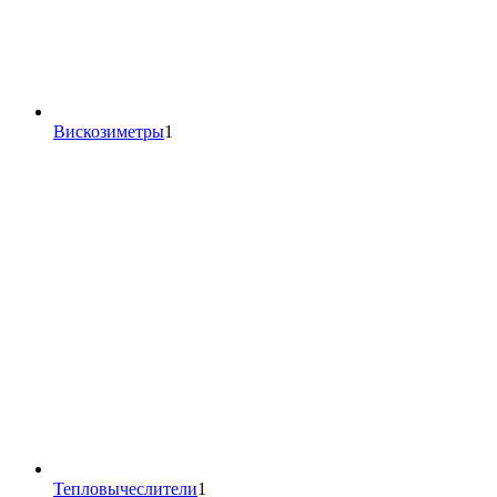
1
Вискозиметры
1
товар
1
Тепловычеслители
1