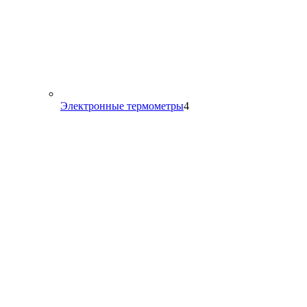
4
Электронные термометры
4
товара