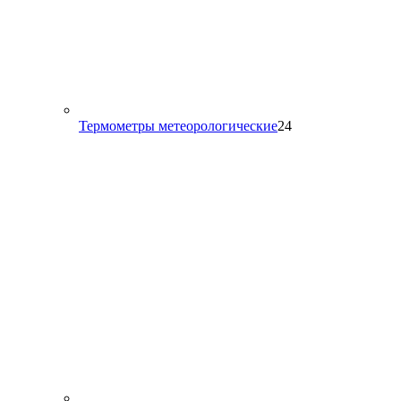
24
Термометры метеорологические
24
товара