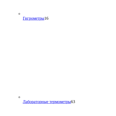
16
Гигрометры
16
товаров
63
Лабораторные термометры
63
товара