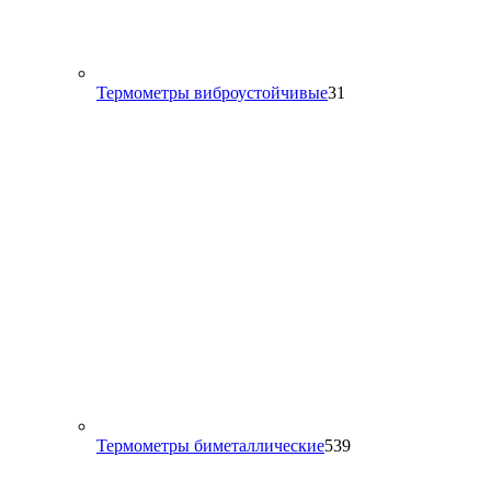
31
Термометры виброустойчивые
31
товар
539
Термометры биметаллические
539
товаров