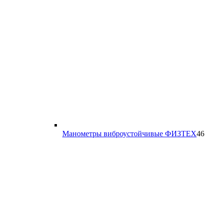
46
Манометры виброустойчивые ФИЗТЕХ
46
тов