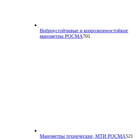
Виброустойчивые и коррозионностойкие
701
манометры РОСМА
701
товар
52
Манометры технические, МТИ РОСМА
521