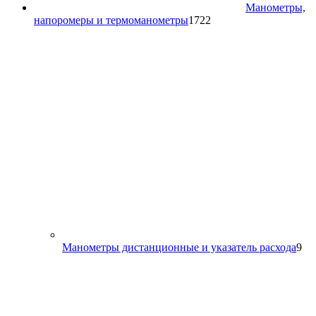
Манометры,
1722
напоромеры и термоманометры
1722
товара
9
Манометры дистанционные и указатель расхода
9
то