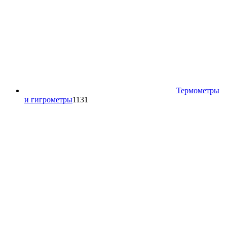
Термометры
1131
и гигрометры
1131
товар