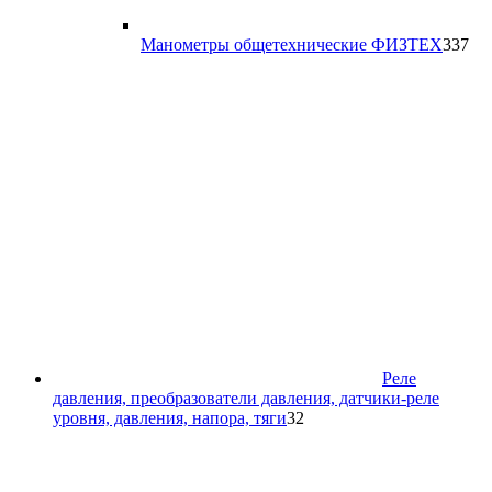
33
Манометры общетехнические ФИЗТЕХ
337
то
Реле
давления, преобразователи давления, датчики-реле
32
уровня, давления, напора, тяги
32
товара