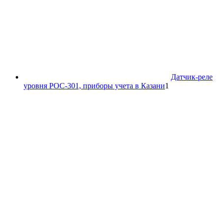
Датчик-реле
1
уровня РОС-301, приборы учета в Казани
1
товар