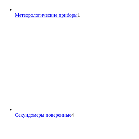
1
Метеорологические приборы
1
товар
4
Секундомеры поверенные
4
товара