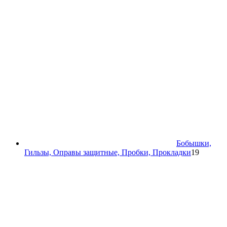
Бобышки,
19
Гильзы, Оправы защитные, Пробки, Прокладки
19
товаров