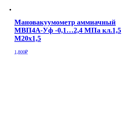
Мановакуумометр аммиачный
МВП4А-Уф -0,1…2,4 МПа кл.1,5
М20х1,5
1,800
₽