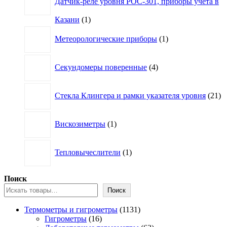
Датчик-реле уровня РОС-301, приборы учета в
1
Казани
1
товар
1
Метеорологические приборы
1
товар
4
Секундомеры поверенные
4
товара
21
Стекла Клингера и рамки указателя уровня
21
то
1
Вискозиметры
1
товар
1
Тепловычеслители
1
товар
Поиск
Поиск
1131
Термометры и гигрометры
1131
16
товар
Гигрометры
16