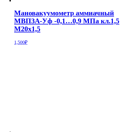
Мановакуумометр аммиачный
МВП3А-Уф -0,1…0,9 МПа кл.1,5
М20х1,5
1,500
₽