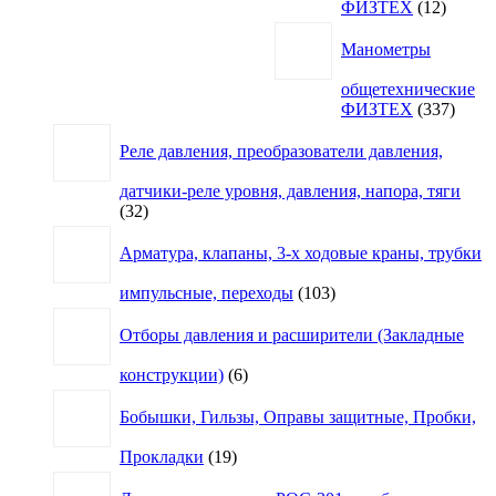
12
ФИЗТЕХ
12
товаро
Манометры
общетехнические
337
ФИЗТЕХ
337
товар
Реле давления, преобразователи давления,
датчики-реле уровня, давления, напора, тяги
32
32
товара
Арматура, клапаны, 3-х ходовые краны, трубки
103
импульсные, переходы
103
товара
Отборы давления и расширители (Закладные
6
конструкции)
6
товаров
Бобышки, Гильзы, Оправы защитные, Пробки,
19
Прокладки
19
товаров