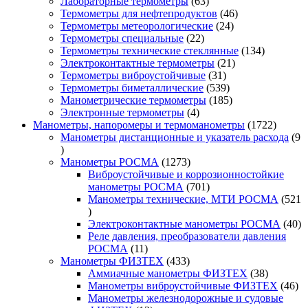
товаров
63
Лабораторные термометры
63
товара
46
Термометры для нефтепродуктов
46
24
товаров
Термометры метеорологические
24
22
товара
Термометры специальные
22
товара
134
Термометры технические стеклянные
134
21
товара
Электроконтактные термометры
21
31
товар
Термометры виброустойчивые
31
товар
539
Термометры биметаллические
539
товаров
185
Манометрические термометры
185
4
товаров
Электронные термометры
4
товара
1722
Манометры, напоромеры и термоманометры
1722
товара
Манометры дистанционные и указатель расхода
9
9
товаров
1273
Манометры РОСМА
1273
товара
Виброустойчивые и коррозионностойкие
701
манометры РОСМА
701
товар
Манометры технические, МТИ РОСМА
521
521
товар
40
Электроконтактные манометры РОСМА
40
то
Реле давления, преобразователи давления
11
РОСМА
11
товаров
433
Манометры ФИЗТЕХ
433
товара
38
Аммиачные манометры ФИЗТЕХ
38
товаров
46
Манометры виброустойчивые ФИЗТЕХ
46
то
Манометры железнодорожные и судовые