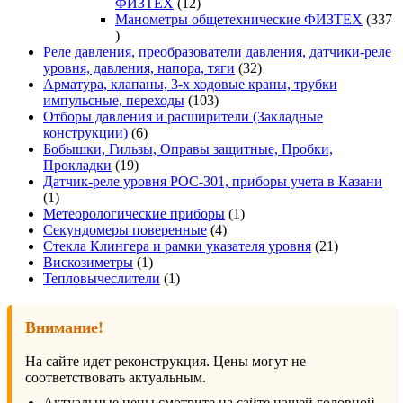
12
ФИЗТЕХ
12
товаров
Манометры общетехнические ФИЗТЕХ
337
337
товаров
Реле давления, преобразователи давления, датчики-реле
32
уровня, давления, напора, тяги
32
товара
Арматура, клапаны, 3-х ходовые краны, трубки
103
импульсные, переходы
103
товара
Отборы давления и расширители (Закладные
6
конструкции)
6
товаров
Бобышки, Гильзы, Оправы защитные, Пробки,
19
Прокладки
19
товаров
Датчик-реле уровня РОС-301, приборы учета в Казани
1
1
товар
1
Метеорологические приборы
1
4
товар
Секундомеры поверенные
4
товара
21
Стекла Клингера и рамки указателя уровня
21
1
товар
Вискозиметры
1
товар
1
Тепловычеслители
1
товар
Внимание!
На сайте идет реконструкция. Цены могут не
соответствовать актуальным.
Актуальные цены смотрите на сайте нашей головной