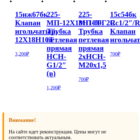
15нж67бк
225-
225-
15с54бк
Клапан
МП-12Х18Н10Т
МП-09Г2С
Rс1/2″/R
игольчатый,
Трубка
Трубка
Клапан
12Х18Н10Т
петлевая
петлевая
игольча
прямая
прямая
3,200
₽
700
₽
НСН-
2хНСН-
G1/2″
М20х1,5
(в)
700
₽
1,200
₽
Внимание!
На сайте идет реконструкция. Цены могут не
соответствовать актуальным.