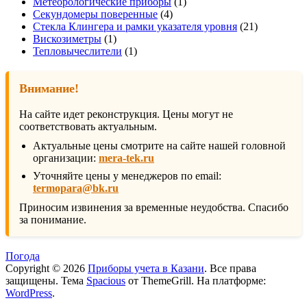
товар
1
Метеорологические приборы
1
4
товар
Секундомеры поверенные
4
товара
21
Стекла Клингера и рамки указателя уровня
21
1
товар
Вискозиметры
1
товар
1
Тепловычеслители
1
товар
Внимание!
На сайте идет реконструкция. Цены могут не
соответствовать актуальным.
Актуальные цены смотрите на сайте нашей головной
организации:
mera-tek.ru
Уточняйте цены у менеджеров по email:
termopara@bk.ru
Приносим извинения за временные неудобства. Спасибо
за понимание.
Погода
Copyright © 2026
Приборы учета в Казани
. Все права
защищены. Тема
Spacious
от ThemeGrill. На платформе:
WordPress
.