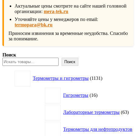
Актуальные цены смотрите на сайте нашей головной
организации:
mera-tek.ru
Уточняйте цены у менеджеров по email:
termopara@bk.ru
Приносим извинения за временные неудобства. Спасибо
за понимание.
Поиск
Поиск
1131
Термометры и гигрометры
1131
товар
16
Гигрометры
16
товаров
63
Лабораторные термометры
63
това
Термометры для нефтепродуктов