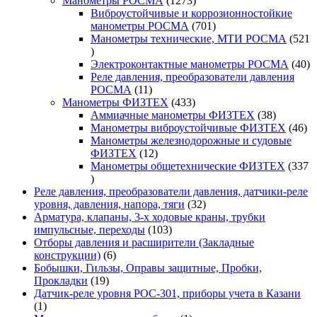
Манометры РОСМА
1273
товара
Виброустойчивые и коррозионностойкие
701
манометры РОСМА
701
товар
Манометры технические, МТИ РОСМА
521
521
товар
40
Электроконтактные манометры РОСМА
40
то
Реле давления, преобразователи давления
11
РОСМА
11
товаров
433
Манометры ФИЗТЕХ
433
товара
38
Аммиачные манометры ФИЗТЕХ
38
товаров
46
Манометры виброустойчивые ФИЗТЕХ
46
то
Манометры железнодорожные и судовые
12
ФИЗТЕХ
12
товаров
Манометры общетехнические ФИЗТЕХ
337
337
товаров
Реле давления, преобразователи давления, датчики-реле
32
уровня, давления, напора, тяги
32
товара
Арматура, клапаны, 3-х ходовые краны, трубки
103
импульсные, переходы
103
товара
Отборы давления и расширители (Закладные
6
конструкции)
6
товаров
Бобышки, Гильзы, Оправы защитные, Пробки,
19
Прокладки
19
товаров
Датчик-реле уровня РОС-301, приборы учета в Казани
1
1