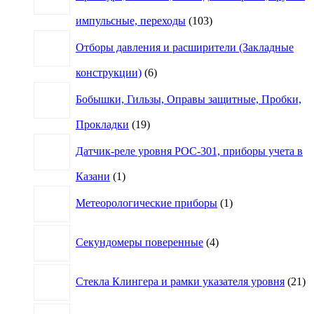
103
импульсные, переходы
103
товара
Отборы давления и расширители (Закладные
6
конструкции)
6
товаров
Бобышки, Гильзы, Оправы защитные, Пробки,
19
Прокладки
19
товаров
Датчик-реле уровня РОС-301, приборы учета в
1
Казани
1
товар
1
Метеорологические приборы
1
товар
4
Секундомеры поверенные
4
товара
21
Стекла Клингера и рамки указателя уровня
21
то
1