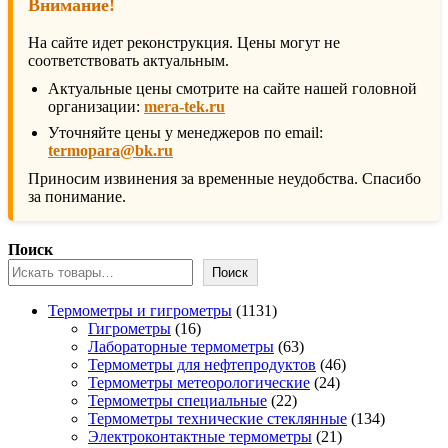
Внимание!
На сайте идет реконструкция. Цены могут не
соответствовать актуальным.
Актуальные цены смотрите на сайте нашей головной
организации:
mera-tek.ru
Уточняйте цены у менеджеров по email:
termopara@bk.ru
Приносим извинения за временные неудобства. Спасибо
за понимание.
Поиск
Поиск
1131
Термометры и гигрометры
1131
16
товар
Гигрометры
16
товаров
63
Лабораторные термометры
63
товара
46
Термометры для нефтепродуктов
46
24
товаров
Термометры метеорологические
24
22
товара
Термометры специальные
22
товара
134
Термометры технические стеклянные
134
21
товара
Электроконтактные термометры
21