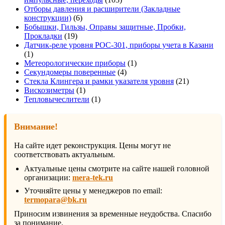
товара
Отборы давления и расширители (Закладные
6
конструкции)
6
товаров
Бобышки, Гильзы, Оправы защитные, Пробки,
19
Прокладки
19
товаров
Датчик-реле уровня РОС-301, приборы учета в Казани
1
1
товар
1
Метеорологические приборы
1
4
товар
Секундомеры поверенные
4
товара
21
Стекла Клингера и рамки указателя уровня
21
1
товар
Вискозиметры
1
товар
1
Тепловычеслители
1
товар
Внимание!
На сайте идет реконструкция. Цены могут не
соответствовать актуальным.
Актуальные цены смотрите на сайте нашей головной
организации:
mera-tek.ru
Уточняйте цены у менеджеров по email:
termopara@bk.ru
Приносим извинения за временные неудобства. Спасибо
за понимание.