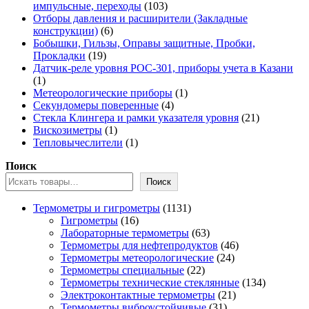
103
импульсные, переходы
103
товара
Отборы давления и расширители (Закладные
6
конструкции)
6
товаров
Бобышки, Гильзы, Оправы защитные, Пробки,
19
Прокладки
19
товаров
Датчик-реле уровня РОС-301, приборы учета в Казани
1
1
товар
1
Метеорологические приборы
1
4
товар
Секундомеры поверенные
4
товара
21
Стекла Клингера и рамки указателя уровня
21
1
товар
Вискозиметры
1
товар
1
Тепловычеслители
1
товар
Поиск
Поиск
1131
Термометры и гигрометры
1131
16
товар
Гигрометры
16
товаров
63
Лабораторные термометры
63
товара
46
Термометры для нефтепродуктов
46
24
товаров
Термометры метеорологические
24
22
товара
Термометры специальные
22
товара
134
Термометры технические стеклянные
134
21
товара
Электроконтактные термометры
21
31
товар
Термометры виброустойчивые
31