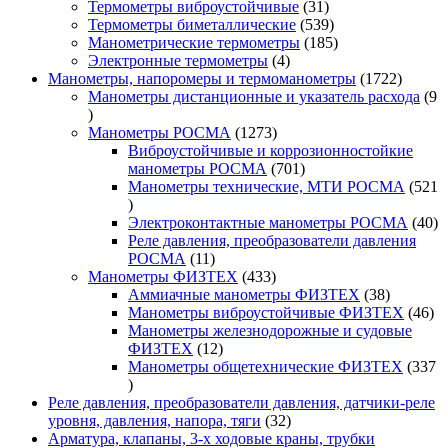
31
товар
Термометры виброустойчивые
31
товар
539
Термометры биметаллические
539
товаров
185
Манометрические термометры
185
4
товаров
Электронные термометры
4
товара
1722
Манометры, напоромеры и термоманометры
1722
товара
Манометры дистанционные и указатель расхода
9
9
товаров
1273
Манометры РОСМА
1273
товара
Виброустойчивые и коррозионностойкие
701
манометры РОСМА
701
товар
Манометры технические, МТИ РОСМА
521
521
товар
40
Электроконтактные манометры РОСМА
40
то
Реле давления, преобразователи давления
11
РОСМА
11
товаров
433
Манометры ФИЗТЕХ
433
товара
38
Аммиачные манометры ФИЗТЕХ
38
товаров
46
Манометры виброустойчивые ФИЗТЕХ
46
то
Манометры железнодорожные и судовые
12
ФИЗТЕХ
12
товаров
Манометры общетехнические ФИЗТЕХ
337
337
товаров
Реле давления, преобразователи давления, датчики-реле
32
уровня, давления, напора, тяги
32
товара
Арматура, клапаны, 3-х ходовые краны, трубки