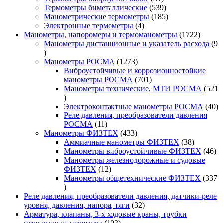
товар
539
Термометры биметаллические
539
товаров
185
Манометрические термометры
185
4
товаров
Электронные термометры
4
товара
1722
Манометры, напоромеры и термоманометры
1722
товара
Манометры дистанционные и указатель расхода
9
9
товаров
1273
Манометры РОСМА
1273
товара
Виброустойчивые и коррозионностойкие
701
манометры РОСМА
701
товар
Манометры технические, МТИ РОСМА
521
521
товар
40
Электроконтактные манометры РОСМА
40
то
Реле давления, преобразователи давления
11
РОСМА
11
товаров
433
Манометры ФИЗТЕХ
433
товара
38
Аммиачные манометры ФИЗТЕХ
38
товаров
46
Манометры виброустойчивые ФИЗТЕХ
46
то
Манометры железнодорожные и судовые
12
ФИЗТЕХ
12
товаров
Манометры общетехнические ФИЗТЕХ
337
337
товаров
Реле давления, преобразователи давления, датчики-реле
32
уровня, давления, напора, тяги
32
товара
Арматура, клапаны, 3-х ходовые краны, трубки
103
импульсные, переходы
103