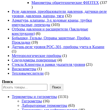
товаров
Манометры общетехнические ФИЗТЕХ
337
337
товаров
Реле давления, преобразователи давления, датчики-реле
32
уровня, давления, напора, тяги
32
товара
Арматура, клапаны, 3-х ходовые краны, трубки
103
импульсные, переходы
103
товара
Отборы давления и расширители (Закладные
6
конструкции)
6
товаров
Бобышки, Гильзы, Оправы защитные, Пробки,
19
Прокладки
19
товаров
Датчик-реле уровня РОС-301, приборы учета в Казани
1
1
товар
1
Метеорологические приборы
1
4
товар
Секундомеры поверенные
4
товара
21
Стекла Клингера и рамки указателя уровня
21
1
товар
Вискозиметры
1
товар
1
Тепловычеслители
1
товар
Поиск
Поиск
1131
Термометры и гигрометры
1131
16
товар
Гигрометры
16
товаров
63
Лабораторные термометры
63
товара
46
Термометры для нефтепродуктов
46