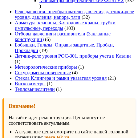
товаров
Манометры общетехнические ФИЗТЕХ
337
337
товаров
Реле давления, преобразователи давления, датчики-реле
32
уровня, давления, напора, тяги
32
товара
Арматура, клапаны, 3-х ходовые краны, трубки
103
импульсные, переходы
103
товара
Отборы давления и расширители (Закладные
6
конструкции)
6
товаров
Бобышки, Гильзы, Оправы защитные, Пробки,
19
Прокладки
19
товаров
Датчик-реле уровня РОС-301, приборы учета в Казани
1
1
товар
1
Метеорологические приборы
1
4
товар
Секундомеры поверенные
4
товара
21
Стекла Клингера и рамки указателя уровня
21
1
товар
Вискозиметры
1
товар
1
Тепловычеслители
1
товар
Внимание!
На сайте идет реконструкция. Цены могут не
соответствовать актуальным.
Актуальные цены смотрите на сайте нашей головной
организации:
mera-tek.ru