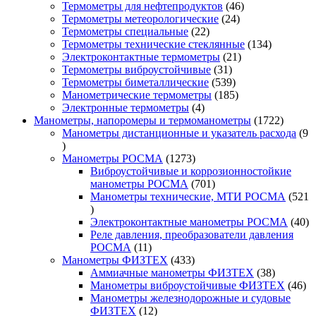
товара
46
Термометры для нефтепродуктов
46
24
товаров
Термометры метеорологические
24
22
товара
Термометры специальные
22
товара
134
Термометры технические стеклянные
134
21
товара
Электроконтактные термометры
21
31
товар
Термометры виброустойчивые
31
товар
539
Термометры биметаллические
539
товаров
185
Манометрические термометры
185
4
товаров
Электронные термометры
4
товара
1722
Манометры, напоромеры и термоманометры
1722
товара
Манометры дистанционные и указатель расхода
9
9
товаров
1273
Манометры РОСМА
1273
товара
Виброустойчивые и коррозионностойкие
701
манометры РОСМА
701
товар
Манометры технические, МТИ РОСМА
521
521
товар
40
Электроконтактные манометры РОСМА
40
то
Реле давления, преобразователи давления
11
РОСМА
11
товаров
433
Манометры ФИЗТЕХ
433
товара
38
Аммиачные манометры ФИЗТЕХ
38
товаров
46
Манометры виброустойчивые ФИЗТЕХ
46
то
Манометры железнодорожные и судовые
12
ФИЗТЕХ
12