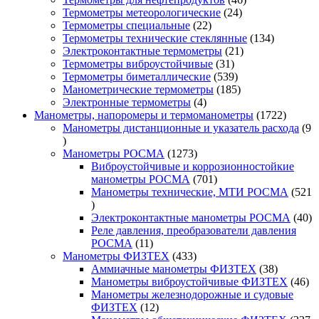
24
товаров
Термометры метеорологические
24
22
товара
Термометры специальные
22
товара
134
Термометры технические стеклянные
134
21
товара
Электроконтактные термометры
21
31
товар
Термометры виброустойчивые
31
товар
539
Термометры биметаллические
539
товаров
185
Манометрические термометры
185
4
товаров
Электронные термометры
4
товара
1722
Манометры, напоромеры и термоманометры
1722
товара
Манометры дистанционные и указатель расхода
9
9
товаров
1273
Манометры РОСМА
1273
товара
Виброустойчивые и коррозионностойкие
701
манометры РОСМА
701
товар
Манометры технические, МТИ РОСМА
521
521
товар
40
Электроконтактные манометры РОСМА
40
то
Реле давления, преобразователи давления
11
РОСМА
11
товаров
433
Манометры ФИЗТЕХ
433
товара
38
Аммиачные манометры ФИЗТЕХ
38
товаров
46
Манометры виброустойчивые ФИЗТЕХ
46
то
Манометры железнодорожные и судовые
12
ФИЗТЕХ
12