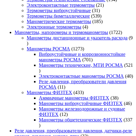
21
товара
Электроконтактные термометры
21
31
товар
Термометры виброустойчивые
31
товар
539
Термометры биметаллические
539
товаров
185
Манометрические термометры
185
4
товаров
Электронные термометры
4
товара
1722
Манометры, напоромеры и термоманометры
1722
товара
Манометры дистанционные и указатель расхода
9
9
товаров
1273
Манометры РОСМА
1273
товара
Виброустойчивые и коррозионностойкие
701
манометры РОСМА
701
товар
Манометры технические, МТИ РОСМА
521
521
товар
40
Электроконтактные манометры РОСМА
40
то
Реле давления, преобразователи давления
11
РОСМА
11
товаров
433
Манометры ФИЗТЕХ
433
товара
38
Аммиачные манометры ФИЗТЕХ
38
товаров
46
Манометры виброустойчивые ФИЗТЕХ
46
то
Манометры железнодорожные и судовые
12
ФИЗТЕХ
12
товаров
Манометры общетехнические ФИЗТЕХ
337
337
товаров
Реле давления, преобразователи давления, датчики-реле
32