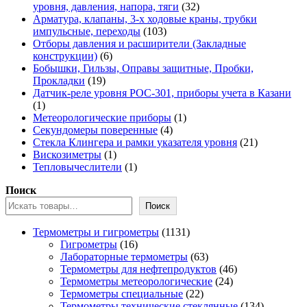
32
уровня, давления, напора, тяги
32
товара
Арматура, клапаны, 3-х ходовые краны, трубки
103
импульсные, переходы
103
товара
Отборы давления и расширители (Закладные
6
конструкции)
6
товаров
Бобышки, Гильзы, Оправы защитные, Пробки,
19
Прокладки
19
товаров
Датчик-реле уровня РОС-301, приборы учета в Казани
1
1
товар
1
Метеорологические приборы
1
4
товар
Секундомеры поверенные
4
товара
21
Стекла Клингера и рамки указателя уровня
21
1
товар
Вискозиметры
1
товар
1
Тепловычеслители
1
товар
Поиск
Поиск
1131
Термометры и гигрометры
1131
16
товар
Гигрометры
16
товаров
63
Лабораторные термометры
63
товара
46
Термометры для нефтепродуктов
46
24
товаров
Термометры метеорологические
24
22
товара
Термометры специальные
22
товара
134
Термометры технические стеклянные
134