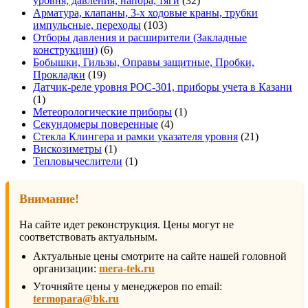
уровня, давления, напора, тяги
32
товара
Арматура, клапаны, 3-х ходовые краны, трубки
103
импульсные, переходы
103
товара
Отборы давления и расширители (Закладные
6
конструкции)
6
товаров
Бобышки, Гильзы, Оправы защитные, Пробки,
19
Прокладки
19
товаров
Датчик-реле уровня РОС-301, приборы учета в Казани
1
1
товар
1
Метеорологические приборы
1
4
товар
Секундомеры поверенные
4
товара
21
Стекла Клингера и рамки указателя уровня
21
1
товар
Вискозиметры
1
товар
1
Тепловычеслители
1
товар
Внимание!
На сайте идет реконструкция. Цены могут не
соответствовать актуальным.
Актуальные цены смотрите на сайте нашей головной
организации:
mera-tek.ru
Уточняйте цены у менеджеров по email:
termopara@bk.ru