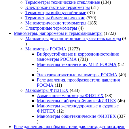
товара
134
Термометры технические стеклянные
134
21
товара
Электроконтактные термометры
21
31
товар
Термометры виброустойчивые
31
товар
539
Термометры биметаллические
539
товаров
185
Манометрические термометры
185
4
товаров
Электронные термометры
4
товара
1722
Манометры, напоромеры и термоманометры
1722
товара
Манометры дистанционные и указатель расхода
9
9
товаров
1273
Манометры РОСМА
1273
товара
Виброустойчивые и коррозионностойкие
701
манометры РОСМА
701
товар
Манометры технические, МТИ РОСМА
521
521
товар
40
Электроконтактные манометры РОСМА
40
то
Реле давления, преобразователи давления
11
РОСМА
11
товаров
433
Манометры ФИЗТЕХ
433
товара
38
Аммиачные манометры ФИЗТЕХ
38
товаров
46
Манометры виброустойчивые ФИЗТЕХ
46
то
Манометры железнодорожные и судовые
12
ФИЗТЕХ
12
товаров
Манометры общетехнические ФИЗТЕХ
337
337
товаров
Реле давления, преобразователи давления, датчики-реле