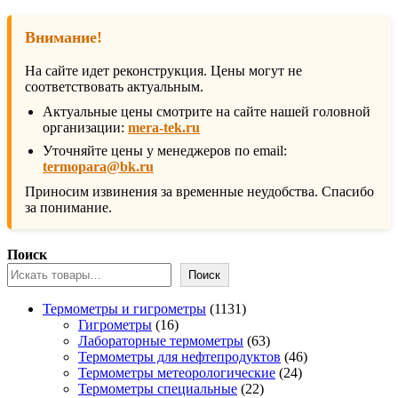
Внимание!
На сайте идет реконструкция. Цены могут не
соответствовать актуальным.
Актуальные цены смотрите на сайте нашей головной
организации:
mera-tek.ru
Уточняйте цены у менеджеров по email:
termopara@bk.ru
Приносим извинения за временные неудобства. Спасибо
за понимание.
Поиск
Поиск
1131
Термометры и гигрометры
1131
16
товар
Гигрометры
16
товаров
63
Лабораторные термометры
63
товара
46
Термометры для нефтепродуктов
46
24
товаров
Термометры метеорологические
24
22
товара
Термометры специальные
22