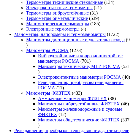
товара
134
Термометры технические стеклянные
134
21
товара
Электроконтактные термометры
21
31
товар
Термометры виброустойчивые
31
товар
539
Термометры биметаллические
539
товаров
185
Манометрические термометры
185
4
товаров
Электронные термометры
4
товара
1722
Манометры, напоромеры и термоманометры
1722
товара
Манометры дистанционные и указатель расхода
9
9
товаров
1273
Манометры РОСМА
1273
товара
Виброустойчивые и коррозионностойкие
701
манометры РОСМА
701
товар
Манометры технические, МТИ РОСМА
521
521
товар
40
Электроконтактные манометры РОСМА
40
то
Реле давления, преобразователи давления
11
РОСМА
11
товаров
433
Манометры ФИЗТЕХ
433
товара
38
Аммиачные манометры ФИЗТЕХ
38
товаров
46
Манометры виброустойчивые ФИЗТЕХ
46
то
Манометры железнодорожные и судовые
12
ФИЗТЕХ
12
товаров
Манометры общетехнические ФИЗТЕХ
337
337
товаров
Реле давления, преобразователи давления, датчики-реле