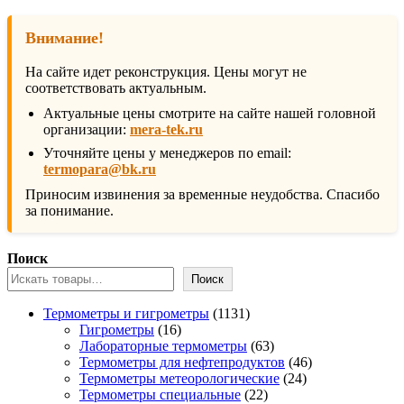
Внимание!
На сайте идет реконструкция. Цены могут не
соответствовать актуальным.
Актуальные цены смотрите на сайте нашей головной
организации:
mera-tek.ru
Уточняйте цены у менеджеров по email:
termopara@bk.ru
Приносим извинения за временные неудобства. Спасибо
за понимание.
Поиск
Поиск
1131
Термометры и гигрометры
1131
16
товар
Гигрометры
16
товаров
63
Лабораторные термометры
63
товара
46
Термометры для нефтепродуктов
46
24
товаров
Термометры метеорологические
24
22
товара
Термометры специальные
22