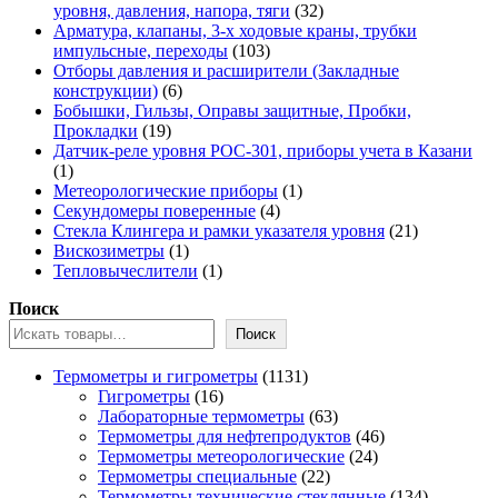
32
уровня, давления, напора, тяги
32
товара
Арматура, клапаны, 3-х ходовые краны, трубки
103
импульсные, переходы
103
товара
Отборы давления и расширители (Закладные
6
конструкции)
6
товаров
Бобышки, Гильзы, Оправы защитные, Пробки,
19
Прокладки
19
товаров
Датчик-реле уровня РОС-301, приборы учета в Казани
1
1
товар
1
Метеорологические приборы
1
4
товар
Секундомеры поверенные
4
товара
21
Стекла Клингера и рамки указателя уровня
21
1
товар
Вискозиметры
1
товар
1
Тепловычеслители
1
товар
Поиск
Поиск
1131
Термометры и гигрометры
1131
16
товар
Гигрометры
16
товаров
63
Лабораторные термометры
63
товара
46
Термометры для нефтепродуктов
46
24
товаров
Термометры метеорологические
24
22
товара
Термометры специальные
22
товара
134
Термометры технические стеклянные
134