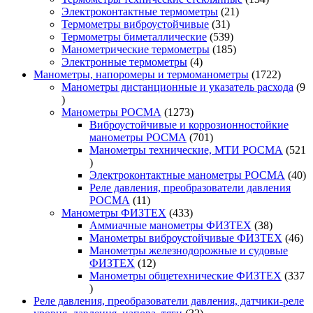
21
товара
Электроконтактные термометры
21
31
товар
Термометры виброустойчивые
31
товар
539
Термометры биметаллические
539
товаров
185
Манометрические термометры
185
4
товаров
Электронные термометры
4
товара
1722
Манометры, напоромеры и термоманометры
1722
товара
Манометры дистанционные и указатель расхода
9
9
товаров
1273
Манометры РОСМА
1273
товара
Виброустойчивые и коррозионностойкие
701
манометры РОСМА
701
товар
Манометры технические, МТИ РОСМА
521
521
товар
40
Электроконтактные манометры РОСМА
40
то
Реле давления, преобразователи давления
11
РОСМА
11
товаров
433
Манометры ФИЗТЕХ
433
товара
38
Аммиачные манометры ФИЗТЕХ
38
товаров
46
Манометры виброустойчивые ФИЗТЕХ
46
то
Манометры железнодорожные и судовые
12
ФИЗТЕХ
12
товаров
Манометры общетехнические ФИЗТЕХ
337
337
товаров
Реле давления, преобразователи давления, датчики-реле
32