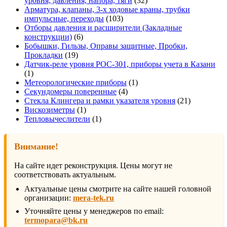
уровня, давления, напора, тяги
32
товара
Арматура, клапаны, 3-х ходовые краны, трубки
103
импульсные, переходы
103
товара
Отборы давления и расширители (Закладные
6
конструкции)
6
товаров
Бобышки, Гильзы, Оправы защитные, Пробки,
19
Прокладки
19
товаров
Датчик-реле уровня РОС-301, приборы учета в Казани
1
1
товар
1
Метеорологические приборы
1
4
товар
Секундомеры поверенные
4
товара
21
Стекла Клингера и рамки указателя уровня
21
1
товар
Вискозиметры
1
товар
1
Тепловычеслители
1
товар
Внимание!
На сайте идет реконструкция. Цены могут не
соответствовать актуальным.
Актуальные цены смотрите на сайте нашей головной
организации:
mera-tek.ru
Уточняйте цены у менеджеров по email:
termopara@bk.ru