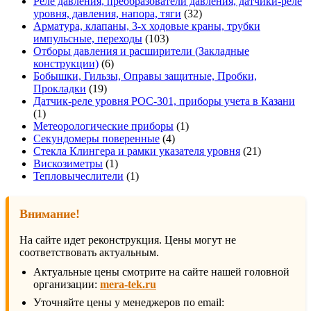
товаров
Реле давления, преобразователи давления, датчики-реле
32
уровня, давления, напора, тяги
32
товара
Арматура, клапаны, 3-х ходовые краны, трубки
103
импульсные, переходы
103
товара
Отборы давления и расширители (Закладные
6
конструкции)
6
товаров
Бобышки, Гильзы, Оправы защитные, Пробки,
19
Прокладки
19
товаров
Датчик-реле уровня РОС-301, приборы учета в Казани
1
1
товар
1
Метеорологические приборы
1
4
товар
Секундомеры поверенные
4
товара
21
Стекла Клингера и рамки указателя уровня
21
1
товар
Вискозиметры
1
товар
1
Тепловычеслители
1
товар
Внимание!
На сайте идет реконструкция. Цены могут не
соответствовать актуальным.
Актуальные цены смотрите на сайте нашей головной
организации:
mera-tek.ru
Уточняйте цены у менеджеров по email: