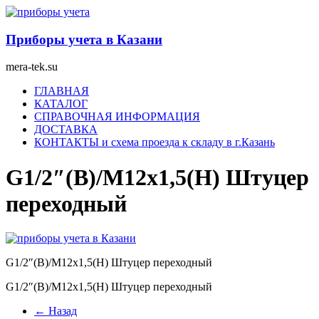
Перейти
к
содержимому
Приборы учета в Казани
mera-tek.su
Меню
ГЛАВНАЯ
КАТАЛОГ
СПРАВОЧНАЯ ИНФОРМАЦИЯ
ДОСТАВКА
КОНТАКТЫ и схема проезда к складу в г.Казань
G1/2″(В)/М12х1,5(Н) Штуцер
переходный
G1/2″(В)/М12х1,5(Н) Штуцер переходный
G1/2″(В)/М12х1,5(Н) Штуцер переходный
← Назад