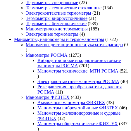
22
товара
Термометры специальные
22
товара
134
Термометры технические стеклянные
134
21
товара
Электроконтактные термометры
21
31
товар
Термометры виброустойчивые
31
товар
539
Термометры биметаллические
539
товаров
185
Манометрические термометры
185
4
товаров
Электронные термометры
4
товара
1722
Манометры, напоромеры и термоманометры
1722
товара
Манометры дистанционные и указатель расхода
9
9
товаров
1273
Манометры РОСМА
1273
товара
Виброустойчивые и коррозионностойкие
701
манометры РОСМА
701
товар
Манометры технические, МТИ РОСМА
521
521
товар
40
Электроконтактные манометры РОСМА
40
то
Реле давления, преобразователи давления
11
РОСМА
11
товаров
433
Манометры ФИЗТЕХ
433
товара
38
Аммиачные манометры ФИЗТЕХ
38
товаров
46
Манометры виброустойчивые ФИЗТЕХ
46
то
Манометры железнодорожные и судовые
12
ФИЗТЕХ
12
товаров
Манометры общетехнические ФИЗТЕХ
337
337