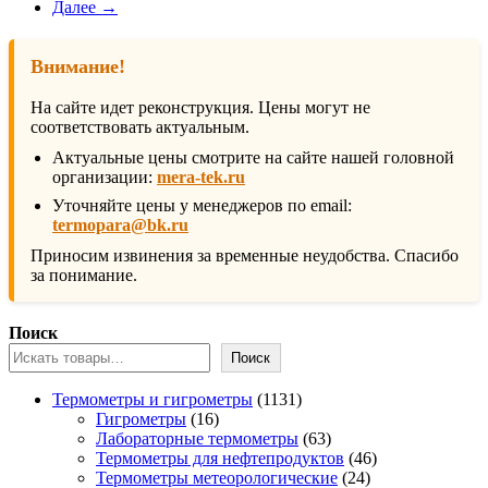
Далее →
Внимание!
На сайте идет реконструкция. Цены могут не
соответствовать актуальным.
Актуальные цены смотрите на сайте нашей головной
организации:
mera-tek.ru
Уточняйте цены у менеджеров по email:
termopara@bk.ru
Приносим извинения за временные неудобства. Спасибо
за понимание.
Поиск
Поиск
1131
Термометры и гигрометры
1131
16
товар
Гигрометры
16
товаров
63
Лабораторные термометры
63
товара
46
Термометры для нефтепродуктов
46
24
товаров
Термометры метеорологические
24