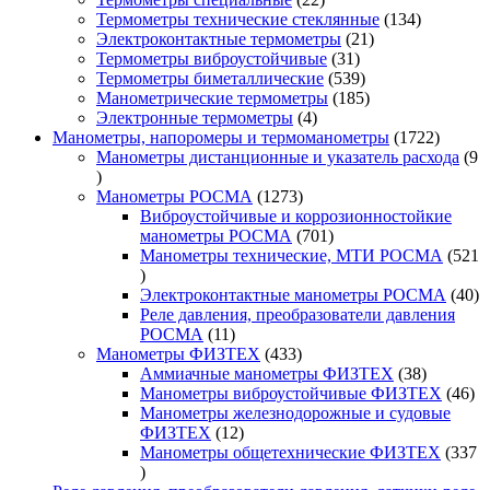
товара
134
Термометры технические стеклянные
134
21
товара
Электроконтактные термометры
21
31
товар
Термометры виброустойчивые
31
товар
539
Термометры биметаллические
539
товаров
185
Манометрические термометры
185
4
товаров
Электронные термометры
4
товара
1722
Манометры, напоромеры и термоманометры
1722
товара
Манометры дистанционные и указатель расхода
9
9
товаров
1273
Манометры РОСМА
1273
товара
Виброустойчивые и коррозионностойкие
701
манометры РОСМА
701
товар
Манометры технические, МТИ РОСМА
521
521
товар
40
Электроконтактные манометры РОСМА
40
то
Реле давления, преобразователи давления
11
РОСМА
11
товаров
433
Манометры ФИЗТЕХ
433
товара
38
Аммиачные манометры ФИЗТЕХ
38
товаров
46
Манометры виброустойчивые ФИЗТЕХ
46
то
Манометры железнодорожные и судовые
12
ФИЗТЕХ
12
товаров
Манометры общетехнические ФИЗТЕХ
337
337