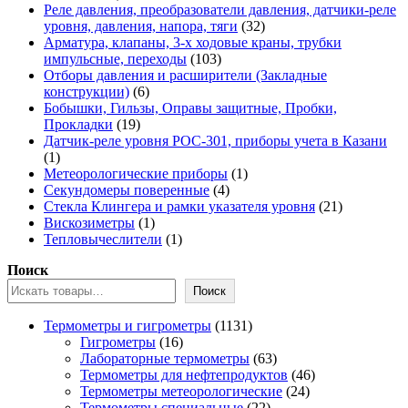
товаров
Реле давления, преобразователи давления, датчики-реле
32
уровня, давления, напора, тяги
32
товара
Арматура, клапаны, 3-х ходовые краны, трубки
103
импульсные, переходы
103
товара
Отборы давления и расширители (Закладные
6
конструкции)
6
товаров
Бобышки, Гильзы, Оправы защитные, Пробки,
19
Прокладки
19
товаров
Датчик-реле уровня РОС-301, приборы учета в Казани
1
1
товар
1
Метеорологические приборы
1
4
товар
Секундомеры поверенные
4
товара
21
Стекла Клингера и рамки указателя уровня
21
1
товар
Вискозиметры
1
товар
1
Тепловычеслители
1
товар
Поиск
Поиск
1131
Термометры и гигрометры
1131
16
товар
Гигрометры
16
товаров
63
Лабораторные термометры
63
товара
46
Термометры для нефтепродуктов
46
24
товаров
Термометры метеорологические
24
22
товара
Термометры специальные
22