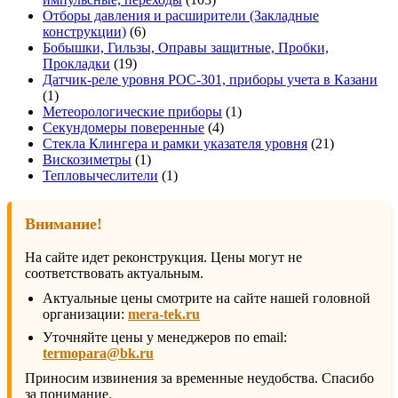
товара
Отборы давления и расширители (Закладные
6
конструкции)
6
товаров
Бобышки, Гильзы, Оправы защитные, Пробки,
19
Прокладки
19
товаров
Датчик-реле уровня РОС-301, приборы учета в Казани
1
1
товар
1
Метеорологические приборы
1
4
товар
Секундомеры поверенные
4
товара
21
Стекла Клингера и рамки указателя уровня
21
1
товар
Вискозиметры
1
товар
1
Тепловычеслители
1
товар
Внимание!
На сайте идет реконструкция. Цены могут не
соответствовать актуальным.
Актуальные цены смотрите на сайте нашей головной
организации:
mera-tek.ru
Уточняйте цены у менеджеров по email:
termopara@bk.ru
Приносим извинения за временные неудобства. Спасибо
за понимание.