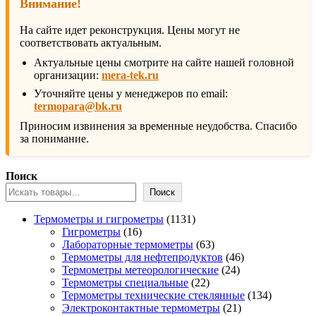
Внимание!
На сайте идет реконструкция. Цены могут не
соответствовать актуальным.
Актуальные цены смотрите на сайте нашей головной
организации:
mera-tek.ru
Уточняйте цены у менеджеров по email:
termopara@bk.ru
Приносим извинения за временные неудобства. Спасибо
за понимание.
Поиск
Поиск
1131
Термометры и гигрометры
1131
16
товар
Гигрометры
16
товаров
63
Лабораторные термометры
63
товара
46
Термометры для нефтепродуктов
46
24
товаров
Термометры метеорологические
24
22
товара
Термометры специальные
22
товара
134
Термометры технические стеклянные
134
21
товара
Электроконтактные термометры
21