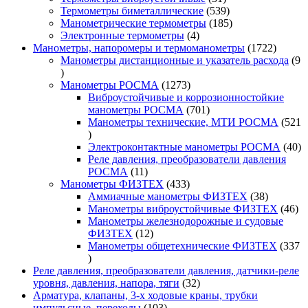
товар
539
Термометры биметаллические
539
товаров
185
Манометрические термометры
185
4
товаров
Электронные термометры
4
товара
1722
Манометры, напоромеры и термоманометры
1722
товара
Манометры дистанционные и указатель расхода
9
9
товаров
1273
Манометры РОСМА
1273
товара
Виброустойчивые и коррозионностойкие
701
манометры РОСМА
701
товар
Манометры технические, МТИ РОСМА
521
521
товар
40
Электроконтактные манометры РОСМА
40
то
Реле давления, преобразователи давления
11
РОСМА
11
товаров
433
Манометры ФИЗТЕХ
433
товара
38
Аммиачные манометры ФИЗТЕХ
38
товаров
46
Манометры виброустойчивые ФИЗТЕХ
46
то
Манометры железнодорожные и судовые
12
ФИЗТЕХ
12
товаров
Манометры общетехнические ФИЗТЕХ
337
337
товаров
Реле давления, преобразователи давления, датчики-реле
32
уровня, давления, напора, тяги
32
товара
Арматура, клапаны, 3-х ходовые краны, трубки
103
импульсные, переходы
103