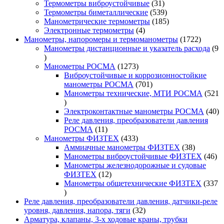
31
товар
Термометры виброустойчивые
31
товар
539
Термометры биметаллические
539
товаров
185
Манометрические термометры
185
4
товаров
Электронные термометры
4
товара
1722
Манометры, напоромеры и термоманометры
1722
товара
Манометры дистанционные и указатель расхода
9
9
товаров
1273
Манометры РОСМА
1273
товара
Виброустойчивые и коррозионностойкие
701
манометры РОСМА
701
товар
Манометры технические, МТИ РОСМА
521
521
товар
40
Электроконтактные манометры РОСМА
40
то
Реле давления, преобразователи давления
11
РОСМА
11
товаров
433
Манометры ФИЗТЕХ
433
товара
38
Аммиачные манометры ФИЗТЕХ
38
товаров
46
Манометры виброустойчивые ФИЗТЕХ
46
то
Манометры железнодорожные и судовые
12
ФИЗТЕХ
12
товаров
Манометры общетехнические ФИЗТЕХ
337
337
товаров
Реле давления, преобразователи давления, датчики-реле
32
уровня, давления, напора, тяги
32
товара
Арматура, клапаны, 3-х ходовые краны, трубки