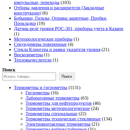
103
импульсные, переходы
103
товара
Отборы давления и расширители (Закладные
6
конструкции)
6
товаров
Бобышки, Гильзы, Оправы защитные, Пробки,
19
Прокладки
19
товаров
Датчик-реле уровня РОС-301, приборы учета в Казани
1
1
товар
1
Метеорологические приборы
1
4
товар
Секундомеры поверенные
4
товара
21
Стекла Клингера и рамки указателя уровня
21
1
товар
Вискозиметры
1
товар
1
Тепловычеслители
1
товар
Поиск
Поиск
1131
Термометры и гигрометры
1131
16
товар
Гигрометры
16
товаров
63
Лабораторные термометры
63
товара
46
Термометры для нефтепродуктов
46
24
товаров
Термометры метеорологические
24
22
товара
Термометры специальные
22
товара
134
Термометры технические стеклянные
134
21
товара
Электроконтактные термометры
21
31
товар
Термометры виброустойчивые
31