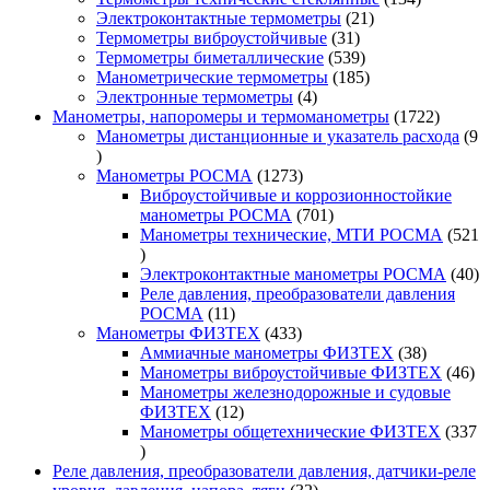
21
товара
Электроконтактные термометры
21
31
товар
Термометры виброустойчивые
31
товар
539
Термометры биметаллические
539
товаров
185
Манометрические термометры
185
4
товаров
Электронные термометры
4
товара
1722
Манометры, напоромеры и термоманометры
1722
товара
Манометры дистанционные и указатель расхода
9
9
товаров
1273
Манометры РОСМА
1273
товара
Виброустойчивые и коррозионностойкие
701
манометры РОСМА
701
товар
Манометры технические, МТИ РОСМА
521
521
товар
40
Электроконтактные манометры РОСМА
40
то
Реле давления, преобразователи давления
11
РОСМА
11
товаров
433
Манометры ФИЗТЕХ
433
товара
38
Аммиачные манометры ФИЗТЕХ
38
товаров
46
Манометры виброустойчивые ФИЗТЕХ
46
то
Манометры железнодорожные и судовые
12
ФИЗТЕХ
12
товаров
Манометры общетехнические ФИЗТЕХ
337
337
товаров
Реле давления, преобразователи давления, датчики-реле
32