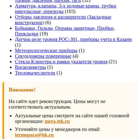
уровня, давления, напора, тяги
32
товара
Арматура, клапаны, 3-х ходовые краны, трубки
103
импульсные, переходы
103
товара
Отборы давления и расширители (Закладные
6
конструкции)
6
товаров
Бобышки, Гильзы, Оправы защитные, Пробки,
19
Прокладки
19
товаров
Датчик-реле уровня РОС-301, приборы учета в Казани
1
1
товар
1
Метеорологические приборы
1
4
товар
Секундомеры поверенные
4
товара
21
Стекла Клингера и рамки указателя уровня
21
1
товар
Вискозиметры
1
товар
1
Тепловычеслители
1
товар
Внимание!
На сайте идет реконструкция. Цены могут не
соответствовать актуальным.
Актуальные цены смотрите на сайте нашей головной
организации:
mera-tek.ru
Уточняйте цены у менеджеров по email:
termopara@bk.ru