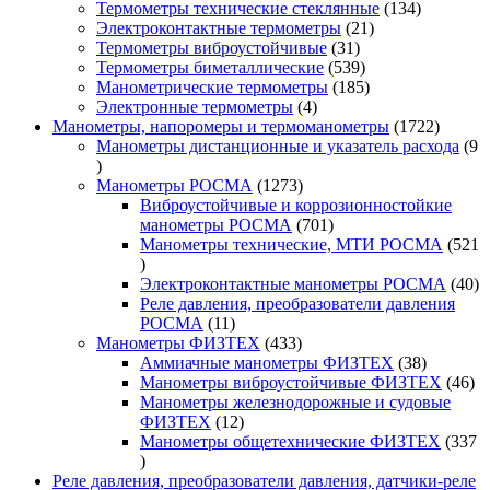
товара
134
Термометры технические стеклянные
134
21
товара
Электроконтактные термометры
21
31
товар
Термометры виброустойчивые
31
товар
539
Термометры биметаллические
539
товаров
185
Манометрические термометры
185
4
товаров
Электронные термометры
4
товара
1722
Манометры, напоромеры и термоманометры
1722
товара
Манометры дистанционные и указатель расхода
9
9
товаров
1273
Манометры РОСМА
1273
товара
Виброустойчивые и коррозионностойкие
701
манометры РОСМА
701
товар
Манометры технические, МТИ РОСМА
521
521
товар
40
Электроконтактные манометры РОСМА
40
то
Реле давления, преобразователи давления
11
РОСМА
11
товаров
433
Манометры ФИЗТЕХ
433
товара
38
Аммиачные манометры ФИЗТЕХ
38
товаров
46
Манометры виброустойчивые ФИЗТЕХ
46
то
Манометры железнодорожные и судовые
12
ФИЗТЕХ
12
товаров
Манометры общетехнические ФИЗТЕХ
337
337
товаров
Реле давления, преобразователи давления, датчики-реле