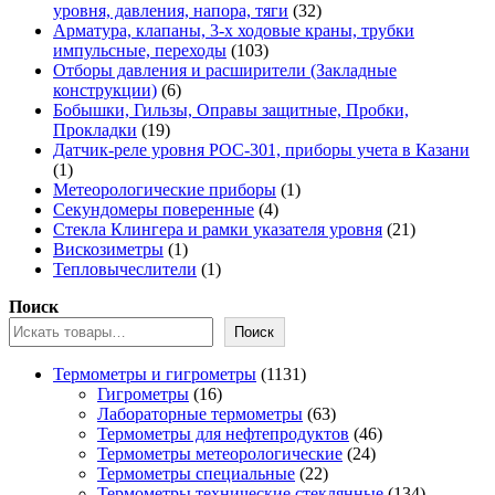
32
уровня, давления, напора, тяги
32
товара
Арматура, клапаны, 3-х ходовые краны, трубки
103
импульсные, переходы
103
товара
Отборы давления и расширители (Закладные
6
конструкции)
6
товаров
Бобышки, Гильзы, Оправы защитные, Пробки,
19
Прокладки
19
товаров
Датчик-реле уровня РОС-301, приборы учета в Казани
1
1
товар
1
Метеорологические приборы
1
4
товар
Секундомеры поверенные
4
товара
21
Стекла Клингера и рамки указателя уровня
21
1
товар
Вискозиметры
1
товар
1
Тепловычеслители
1
товар
Поиск
Поиск
1131
Термометры и гигрометры
1131
16
товар
Гигрометры
16
товаров
63
Лабораторные термометры
63
товара
46
Термометры для нефтепродуктов
46
24
товаров
Термометры метеорологические
24
22
товара
Термометры специальные
22
товара
134
Термометры технические стеклянные
134