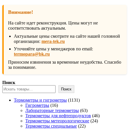
Внимание!
На сайте идет реконструкция. Цены могут не
соответствовать актуальным.
Актуальные цены смотрите на сайте нашей головной
организации:
mera-tek.ru
Уточняйте цены у менеджеров по email:
termopara@bk.ru
Приносим извинения за временные неудобства. Спасибо
за понимание.
Поиск
Поиск
1131
Термометры и гигрометры
1131
16
товар
Гигрометры
16
товаров
63
Лабораторные термометры
63
товара
46
Термометры для нефтепродуктов
46
24
товаров
Термометры метеорологические
24
22
товара
Термометры специальные
22