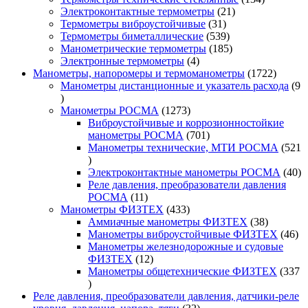
21
товара
Электроконтактные термометры
21
31
товар
Термометры виброустойчивые
31
товар
539
Термометры биметаллические
539
товаров
185
Манометрические термометры
185
4
товаров
Электронные термометры
4
товара
1722
Манометры, напоромеры и термоманометры
1722
товара
Манометры дистанционные и указатель расхода
9
9
товаров
1273
Манометры РОСМА
1273
товара
Виброустойчивые и коррозионностойкие
701
манометры РОСМА
701
товар
Манометры технические, МТИ РОСМА
521
521
товар
40
Электроконтактные манометры РОСМА
40
то
Реле давления, преобразователи давления
11
РОСМА
11
товаров
433
Манометры ФИЗТЕХ
433
товара
38
Аммиачные манометры ФИЗТЕХ
38
товаров
46
Манометры виброустойчивые ФИЗТЕХ
46
то
Манометры железнодорожные и судовые
12
ФИЗТЕХ
12
товаров
Манометры общетехнические ФИЗТЕХ
337
337
товаров
Реле давления, преобразователи давления, датчики-реле
32