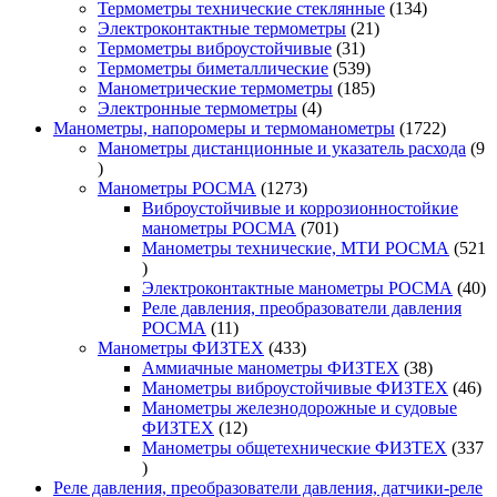
товара
134
Термометры технические стеклянные
134
21
товара
Электроконтактные термометры
21
31
товар
Термометры виброустойчивые
31
товар
539
Термометры биметаллические
539
товаров
185
Манометрические термометры
185
4
товаров
Электронные термометры
4
товара
1722
Манометры, напоромеры и термоманометры
1722
товара
Манометры дистанционные и указатель расхода
9
9
товаров
1273
Манометры РОСМА
1273
товара
Виброустойчивые и коррозионностойкие
701
манометры РОСМА
701
товар
Манометры технические, МТИ РОСМА
521
521
товар
40
Электроконтактные манометры РОСМА
40
то
Реле давления, преобразователи давления
11
РОСМА
11
товаров
433
Манометры ФИЗТЕХ
433
товара
38
Аммиачные манометры ФИЗТЕХ
38
товаров
46
Манометры виброустойчивые ФИЗТЕХ
46
то
Манометры железнодорожные и судовые
12
ФИЗТЕХ
12
товаров
Манометры общетехнические ФИЗТЕХ
337
337
товаров
Реле давления, преобразователи давления, датчики-реле