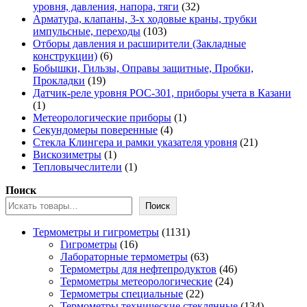
32
уровня, давления, напора, тяги
32
товара
Арматура, клапаны, 3-х ходовые краны, трубки
103
импульсные, переходы
103
товара
Отборы давления и расширители (Закладные
6
конструкции)
6
товаров
Бобышки, Гильзы, Оправы защитные, Пробки,
19
Прокладки
19
товаров
Датчик-реле уровня РОС-301, приборы учета в Казани
1
1
товар
1
Метеорологические приборы
1
4
товар
Секундомеры поверенные
4
товара
21
Стекла Клингера и рамки указателя уровня
21
1
товар
Вискозиметры
1
товар
1
Тепловычеслители
1
товар
Поиск
Поиск
1131
Термометры и гигрометры
1131
16
товар
Гигрометры
16
товаров
63
Лабораторные термометры
63
товара
46
Термометры для нефтепродуктов
46
24
товаров
Термометры метеорологические
24
22
товара
Термометры специальные
22
товара
134
Термометры технические стеклянные
134