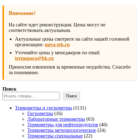
Внимание!
На сайте идет реконструкция. Цены могут не
соответствовать актуальным.
Актуальные цены смотрите на сайте нашей головной
организации:
mera-tek.ru
Уточняйте цены у менеджеров по email:
termopara@bk.ru
Приносим извинения за временные неудобства. Спасибо
за понимание.
Поиск
Поиск
1131
Термометры и гигрометры
1131
16
товар
Гигрометры
16
товаров
63
Лабораторные термометры
63
товара
46
Термометры для нефтепродуктов
46
24
товаров
Термометры метеорологические
24
22
товара
Термометры специальные
22