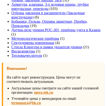
уровня, давления, напора, тяги
32
товара
Арматура, клапаны, 3-х ходовые краны, трубки
103
импульсные, переходы
103
товара
Отборы давления и расширители (Закладные
6
конструкции)
6
товаров
Бобышки, Гильзы, Оправы защитные, Пробки,
19
Прокладки
19
товаров
Датчик-реле уровня РОС-301, приборы учета в Казани
1
1
товар
1
Метеорологические приборы
1
4
товар
Секундомеры поверенные
4
товара
21
Стекла Клингера и рамки указателя уровня
21
1
товар
Вискозиметры
1
товар
1
Тепловычеслители
1
товар
Внимание!
На сайте идет реконструкция. Цены могут не
соответствовать актуальным.
Актуальные цены смотрите на сайте нашей головной
организации:
mera-tek.ru
Уточняйте цены у менеджеров по email:
termopara@bk.ru