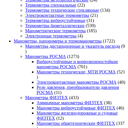
22
товара
Термометры специальные
22
товара
134
Термометры технические стеклянные
134
21
товара
Электроконтактные термометры
21
31
товар
Термометры виброустойчивые
31
товар
539
Термометры биметаллические
539
товаров
185
Манометрические термометры
185
4
товаров
Электронные термометры
4
товара
1722
Манометры, напоромеры и термоманометры
1722
товара
Манометры дистанционные и указатель расхода
9
9
товаров
1273
Манометры РОСМА
1273
товара
Виброустойчивые и коррозионностойкие
701
манометры РОСМА
701
товар
Манометры технические, МТИ РОСМА
521
521
товар
40
Электроконтактные манометры РОСМА
40
то
Реле давления, преобразователи давления
11
РОСМА
11
товаров
433
Манометры ФИЗТЕХ
433
товара
38
Аммиачные манометры ФИЗТЕХ
38
товаров
46
Манометры виброустойчивые ФИЗТЕХ
46
то
Манометры железнодорожные и судовые
12
ФИЗТЕХ
12
товаров
Манометры общетехнические ФИЗТЕХ
337