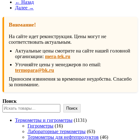
← Назад
Далее →
Внимание!
На сайте идет реконструкция. Цены могут не
соответствовать актуальным.
Актуальные цены смотрите на сайте нашей головной
организации:
mera-tek.ru
Уточняйте цены у менеджеров по email:
termopara@bk.ru
Приносим извинения за временные неудобства. Спасибо
за понимание.
Поиск
Поиск
1131
Термометры и гигрометры
1131
16
товар
Гигрометры
16
товаров
63
Лабораторные термометры
63
товара
46
Термометры для нефтепродуктов
46