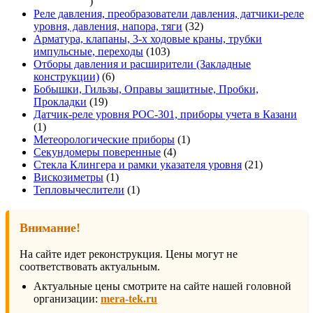
337
товаров
Реле давления, преобразователи давления, датчики-реле
32
уровня, давления, напора, тяги
32
товара
Арматура, клапаны, 3-х ходовые краны, трубки
103
импульсные, переходы
103
товара
Отборы давления и расширители (Закладные
6
конструкции)
6
товаров
Бобышки, Гильзы, Оправы защитные, Пробки,
19
Прокладки
19
товаров
Датчик-реле уровня РОС-301, приборы учета в Казани
1
1
товар
1
Метеорологические приборы
1
4
товар
Секундомеры поверенные
4
товара
21
Стекла Клингера и рамки указателя уровня
21
1
товар
Вискозиметры
1
товар
1
Тепловычеслители
1
товар
Внимание!
На сайте идет реконструкция. Цены могут не
соответствовать актуальным.
Актуальные цены смотрите на сайте нашей головной
организации:
mera-tek.ru