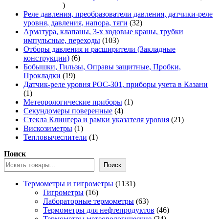
337
товаров
Реле давления, преобразователи давления, датчики-реле
32
уровня, давления, напора, тяги
32
товара
Арматура, клапаны, 3-х ходовые краны, трубки
103
импульсные, переходы
103
товара
Отборы давления и расширители (Закладные
6
конструкции)
6
товаров
Бобышки, Гильзы, Оправы защитные, Пробки,
19
Прокладки
19
товаров
Датчик-реле уровня РОС-301, приборы учета в Казани
1
1
товар
1
Метеорологические приборы
1
4
товар
Секундомеры поверенные
4
товара
21
Стекла Клингера и рамки указателя уровня
21
1
товар
Вискозиметры
1
товар
1
Тепловычеслители
1
товар
Поиск
Поиск
1131
Термометры и гигрометры
1131
16
товар
Гигрометры
16
товаров
63
Лабораторные термометры
63
товара
46
Термометры для нефтепродуктов
46
24
товаров
Термометры метеорологические
24