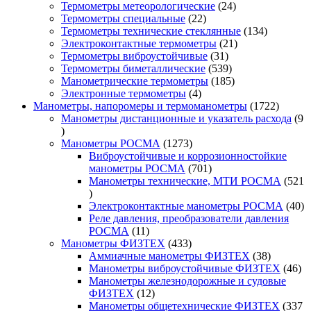
24
товаров
Термометры метеорологические
24
22
товара
Термометры специальные
22
товара
134
Термометры технические стеклянные
134
21
товара
Электроконтактные термометры
21
31
товар
Термометры виброустойчивые
31
товар
539
Термометры биметаллические
539
товаров
185
Манометрические термометры
185
4
товаров
Электронные термометры
4
товара
1722
Манометры, напоромеры и термоманометры
1722
товара
Манометры дистанционные и указатель расхода
9
9
товаров
1273
Манометры РОСМА
1273
товара
Виброустойчивые и коррозионностойкие
701
манометры РОСМА
701
товар
Манометры технические, МТИ РОСМА
521
521
товар
40
Электроконтактные манометры РОСМА
40
то
Реле давления, преобразователи давления
11
РОСМА
11
товаров
433
Манометры ФИЗТЕХ
433
товара
38
Аммиачные манометры ФИЗТЕХ
38
товаров
46
Манометры виброустойчивые ФИЗТЕХ
46
то
Манометры железнодорожные и судовые
12
ФИЗТЕХ
12
товаров
Манометры общетехнические ФИЗТЕХ
337