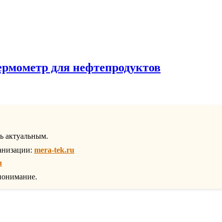
ермометр для нефтепродуктов
ть актуальным.
анизации:
mera-tek.ru
u
понимание.