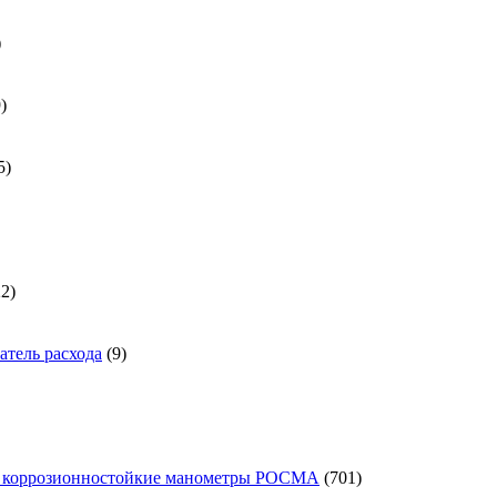
31
товар
539
9
товаров
185
5
товаров
а
1722
22
товара
9
тель расхода
9
товаров
701
 коррозионностойкие манометры РОСМА
701
товар