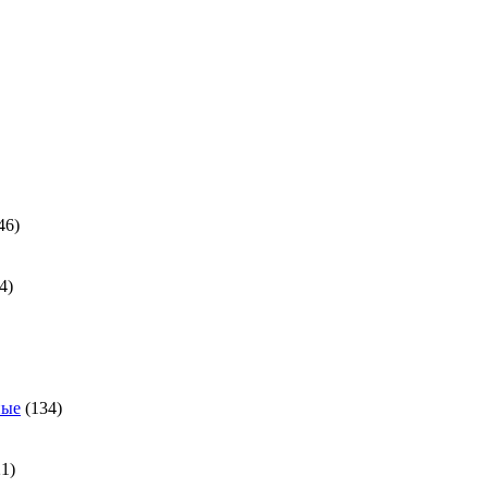
ра
46
46
товаров
24
4
товара
ра
134
ные
134
товара
21
21
товар