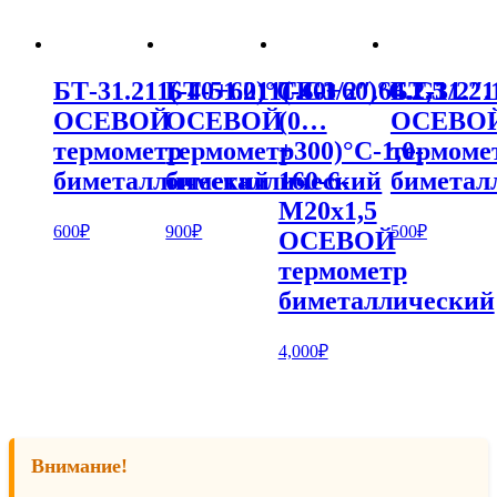
БТ-31.211(-40+60)°С.G1/2″.64.2,5
БТ-51.211(-40+60)°С.G1/2″.1
ТБ-3
БТ-31.21
ОСЕВОЙ
ОСЕВОЙ
(0…
ОСЕВО
термометр
термометр
+300)°С-1,0-
термоме
биметаллический
биметаллический
160-6-
биметал
М20х1,5
600
₽
900
₽
500
₽
ОСЕВОЙ
термометр
биметаллический
4,000
₽
Внимание!