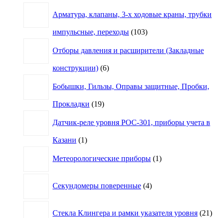
товара
Арматура, клапаны, 3-х ходовые краны, трубки
103
импульсные, переходы
103
товара
Отборы давления и расширители (Закладные
6
конструкции)
6
товаров
Бобышки, Гильзы, Оправы защитные, Пробки,
19
Прокладки
19
товаров
Датчик-реле уровня РОС-301, приборы учета в
1
Казани
1
товар
1
Метеорологические приборы
1
товар
4
Секундомеры поверенные
4
товара
21
Стекла Клингера и рамки указателя уровня
21
то