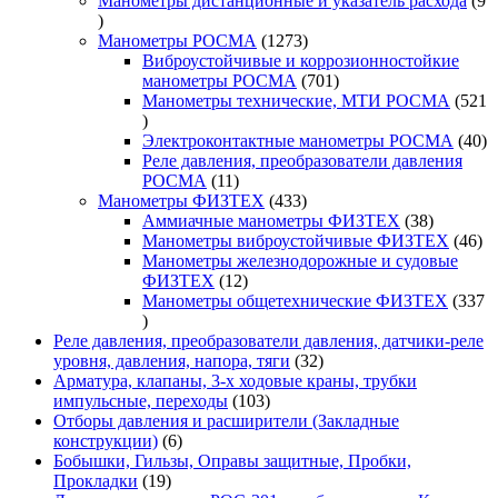
Манометры дистанционные и указатель расхода
9
9
товаров
1273
Манометры РОСМА
1273
товара
Виброустойчивые и коррозионностойкие
701
манометры РОСМА
701
товар
Манометры технические, МТИ РОСМА
521
521
товар
40
Электроконтактные манометры РОСМА
40
то
Реле давления, преобразователи давления
11
РОСМА
11
товаров
433
Манометры ФИЗТЕХ
433
товара
38
Аммиачные манометры ФИЗТЕХ
38
товаров
46
Манометры виброустойчивые ФИЗТЕХ
46
то
Манометры железнодорожные и судовые
12
ФИЗТЕХ
12
товаров
Манометры общетехнические ФИЗТЕХ
337
337
товаров
Реле давления, преобразователи давления, датчики-реле
32
уровня, давления, напора, тяги
32
товара
Арматура, клапаны, 3-х ходовые краны, трубки
103
импульсные, переходы
103
товара
Отборы давления и расширители (Закладные
6
конструкции)
6
товаров
Бобышки, Гильзы, Оправы защитные, Пробки,
19
Прокладки
19