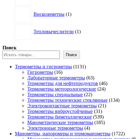
1
Вискозиметры
1
товар
1
Тепловычеслители
1
товар
Поиск
Поиск
1131
Термометры и гигрометры
1131
16
товар
Гигрометры
16
товаров
63
Лабораторные термометры
63
товара
46
Термометры для нефтепродуктов
46
24
товаров
Термометры метеорологические
24
22
товара
Термометры специальные
22
товара
134
Термометры технические стеклянные
134
21
товара
Электроконтактные термометры
21
31
товар
Термометры виброустойчивые
31
товар
539
Термометры биметаллические
539
товаров
185
Манометрические термометры
185
4
товаров
Электронные термометры
4
товара
1722
Манометры, напоромеры и термоманометры
1722
товара