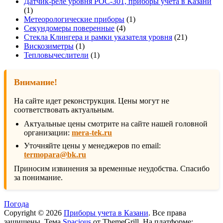
товаров
Датчик-реле уровня РОС-301, приборы учета в Казани
1
1
товар
1
Метеорологические приборы
1
4
товар
Секундомеры поверенные
4
товара
21
Стекла Клингера и рамки указателя уровня
21
1
товар
Вискозиметры
1
товар
1
Тепловычеслители
1
товар
Внимание!
На сайте идет реконструкция. Цены могут не
соответствовать актуальным.
Актуальные цены смотрите на сайте нашей головной
организации:
mera-tek.ru
Уточняйте цены у менеджеров по email:
termopara@bk.ru
Приносим извинения за временные неудобства. Спасибо
за понимание.
Погода
Copyright © 2026
Приборы учета в Казани
. Все права
защищены. Тема
Spacious
от ThemeGrill. На платформе: