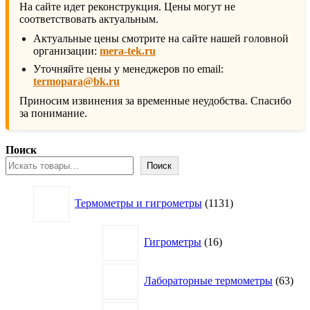
На сайте идет реконструкция. Цены могут не
соответствовать актуальным.
Актуальные цены смотрите на сайте нашей головной
организации:
mera-tek.ru
Уточняйте цены у менеджеров по email:
termopara@bk.ru
Приносим извинения за временные неудобства. Спасибо
за понимание.
Поиск
Поиск
1131
Термометры и гигрометры
1131
товар
16
Гигрометры
16
товаров
63
Лабораторные термометры
63
това