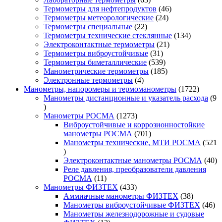
товара
46
Термометры для нефтепродуктов
46
24
товаров
Термометры метеорологические
24
22
товара
Термометры специальные
22
товара
134
Термометры технические стеклянные
134
21
товара
Электроконтактные термометры
21
31
товар
Термометры виброустойчивые
31
товар
539
Термометры биметаллические
539
товаров
185
Манометрические термометры
185
4
товаров
Электронные термометры
4
товара
1722
Манометры, напоромеры и термоманометры
1722
товара
Манометры дистанционные и указатель расхода
9
9
товаров
1273
Манометры РОСМА
1273
товара
Виброустойчивые и коррозионностойкие
701
манометры РОСМА
701
товар
Манометры технические, МТИ РОСМА
521
521
товар
40
Электроконтактные манометры РОСМА
40
то
Реле давления, преобразователи давления
11
РОСМА
11
товаров
433
Манометры ФИЗТЕХ
433
товара
38
Аммиачные манометры ФИЗТЕХ
38
товаров
46
Манометры виброустойчивые ФИЗТЕХ
46
то
Манометры железнодорожные и судовые