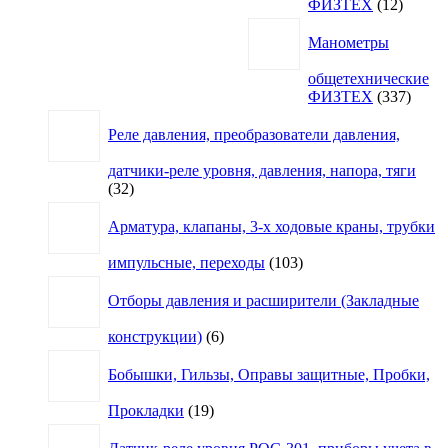
12
ФИЗТЕХ
12
товаро
Манометры
общетехнические
337
ФИЗТЕХ
337
товар
Реле давления, преобразователи давления,
датчики-реле уровня, давления, напора, тяги
32
32
товара
Арматура, клапаны, 3-х ходовые краны, трубки
103
импульсные, переходы
103
товара
Отборы давления и расширители (Закладные
6
конструкции)
6
товаров
Бобышки, Гильзы, Оправы защитные, Пробки,
19
Прокладки
19
товаров