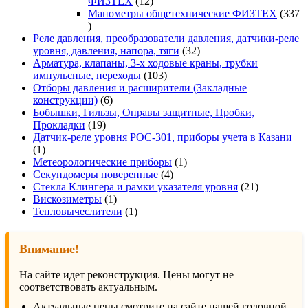
12
ФИЗТЕХ
12
товаров
Манометры общетехнические ФИЗТЕХ
337
337
товаров
Реле давления, преобразователи давления, датчики-реле
32
уровня, давления, напора, тяги
32
товара
Арматура, клапаны, 3-х ходовые краны, трубки
103
импульсные, переходы
103
товара
Отборы давления и расширители (Закладные
6
конструкции)
6
товаров
Бобышки, Гильзы, Оправы защитные, Пробки,
19
Прокладки
19
товаров
Датчик-реле уровня РОС-301, приборы учета в Казани
1
1
товар
1
Метеорологические приборы
1
4
товар
Секундомеры поверенные
4
товара
21
Стекла Клингера и рамки указателя уровня
21
1
товар
Вискозиметры
1
товар
1
Тепловычеслители
1
товар
Внимание!
На сайте идет реконструкция. Цены могут не
соответствовать актуальным.
Актуальные цены смотрите на сайте нашей головной