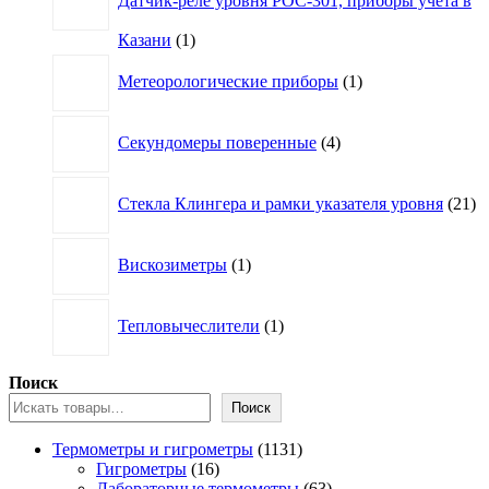
Датчик-реле уровня РОС-301, приборы учета в
1
Казани
1
товар
1
Метеорологические приборы
1
товар
4
Секундомеры поверенные
4
товара
21
Стекла Клингера и рамки указателя уровня
21
то
1
Вискозиметры
1
товар
1
Тепловычеслители
1
товар
Поиск
Поиск
1131
Термометры и гигрометры
1131
16
товар
Гигрометры
16
товаров
63
Лабораторные термометры
63