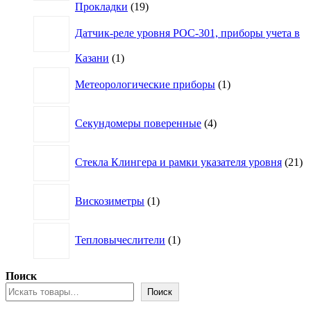
19
Прокладки
19
товаров
Датчик-реле уровня РОС-301, приборы учета в
1
Казани
1
товар
1
Метеорологические приборы
1
товар
4
Секундомеры поверенные
4
товара
21
Стекла Клингера и рамки указателя уровня
21
то
1
Вискозиметры
1
товар
1
Тепловычеслители
1
товар
Поиск
Поиск