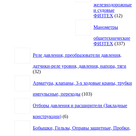
железнодорожные
и судовые
12
ФИЗТЕХ
12
товаро
Манометры
общетехнические
337
ФИЗТЕХ
337
товар
Реле давления, преобразователи давления,
датчики-реле уровня, давления, напора, тяги
32
32
товара
Арматура, клапаны, 3-х ходовые краны, трубки
103
импульсные, переходы
103
товара
Отборы давления и расширители (Закладные
6
конструкции)
6
товаров
Бобышки, Гильзы, Оправы защитные, Пробки,