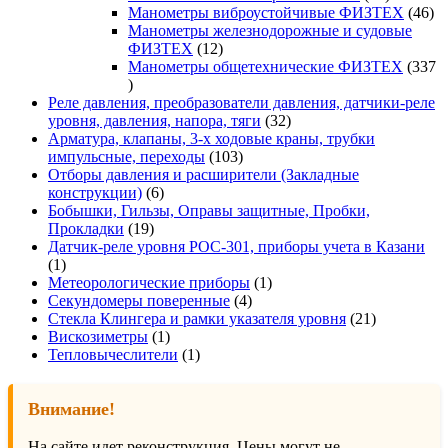
товаров
46
Манометры виброустойчивые ФИЗТЕХ
46
то
Манометры железнодорожные и судовые
12
ФИЗТЕХ
12
товаров
Манометры общетехнические ФИЗТЕХ
337
337
товаров
Реле давления, преобразователи давления, датчики-реле
32
уровня, давления, напора, тяги
32
товара
Арматура, клапаны, 3-х ходовые краны, трубки
103
импульсные, переходы
103
товара
Отборы давления и расширители (Закладные
6
конструкции)
6
товаров
Бобышки, Гильзы, Оправы защитные, Пробки,
19
Прокладки
19
товаров
Датчик-реле уровня РОС-301, приборы учета в Казани
1
1
товар
1
Метеорологические приборы
1
4
товар
Секундомеры поверенные
4
товара
21
Стекла Клингера и рамки указателя уровня
21
1
товар
Вискозиметры
1
товар
1
Тепловычеслители
1
товар
Внимание!
На сайте идет реконструкция. Цены могут не