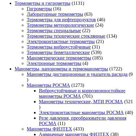
1131
Термометры и гигрометры
1131
16
товар
Гигрометры
16
товаров
63
Лабораторные термометры
63
товара
46
Термометры для нефтепродуктов
46
24
товаров
Термометры метеорологические
24
22
товара
Термометры специальные
22
товара
134
Термометры технические стеклянные
134
21
товара
Электроконтактные термометры
21
31
товар
Термометры виброустойчивые
31
товар
539
Термометры биметаллические
539
товаров
185
Манометрические термометры
185
4
товаров
Электронные термометры
4
товара
1722
Манометры, напоромеры и термоманометры
1722
товара
Манометры дистанционные и указатель расхода
9
9
товаров
1273
Манометры РОСМА
1273
товара
Виброустойчивые и коррозионностойкие
701
манометры РОСМА
701
товар
Манометры технические, МТИ РОСМА
521
521
товар
40
Электроконтактные манометры РОСМА
40
то
Реле давления, преобразователи давления
11
РОСМА
11
товаров
433
Манометры ФИЗТЕХ
433
товара
38
Аммиачные манометры ФИЗТЕХ
38