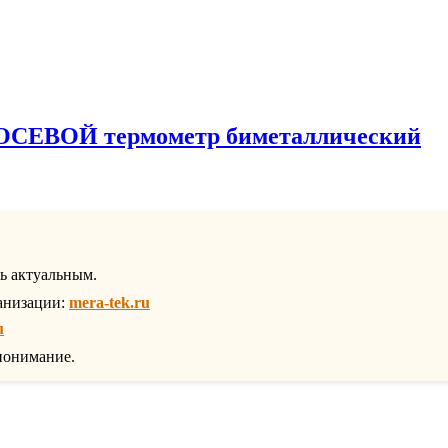
5 ОСЕВОЙ термометр биметаллический
ть актуальным.
анизации:
mera-tek.ru
u
понимание.