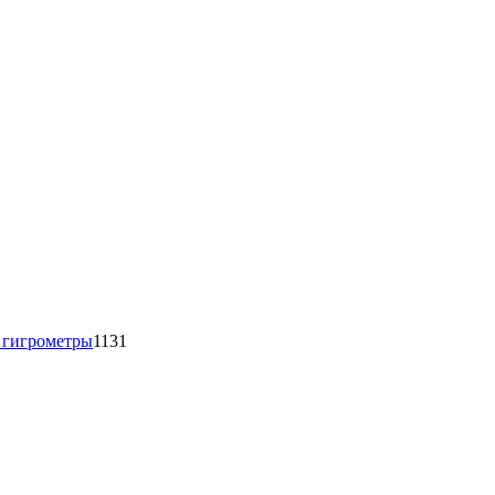
1131
товар
 гигрометры
1131
16
товаров