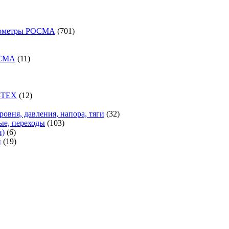
оваров
701
анометры РОСМА
701
21
товар
овар
варов
11
ОСМА
11
товаров
варов
12
ЗТЕХ
12
37
товаров
оваров
32
ровня, давления, напора, тяги
32
103
товара
ые, переходы
103
6
товара
и)
6
товаров
19
и
19
1
товаров
товар