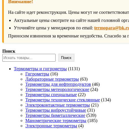
Внимание!
На сайте идет реконструкция. Цены могут не соответствова
Актуальные цены смотрите на сайте нашей головной орг
Уточняйте цены у менеджеров по email:
termopara@bk.r
Приносим извинения за временные неудобства. Спасибо за 
Поиск
Поиск
1131
Термометры и гигрометры
1131
16
товар
Гигрометры
16
товаров
63
Лабораторные термометры
63
товара
46
Термометры для нефтепродуктов
46
24
товаров
Термометры метеорологические
24
22
товара
Термометры специальные
22
товара
134
Термометры технические стеклянные
134
21
товара
Электроконтактные термометры
21
31
товар
Термометры виброустойчивые
31
товар
539
Термометры биметаллические
539
товаров
185
Манометрические термометры
185
4
товаров
Электронные термометры
4