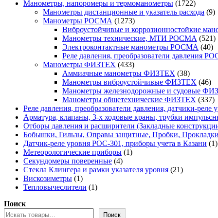
товара
1722
Манометры, напоромеры и термоманометры
1722
товара
9
Манометры дистанционные и указатель расхода
9
1273
т
Манометры РОСМА
1273
товара
Виброустойчивые и коррозионностойкие м
5
Манометры технические, МТИ РОСМА
521
40
т
Электроконтактные манометры РОСМА
40
то
Реле давления, преобразователи давления Р
433
Манометры ФИЗТЕХ
433
товара
38
Аммиачные манометры ФИЗТЕХ
38
товаров
46
Манометры виброустойчивые ФИЗТЕХ
46
то
Манометры железнодорожные и судовые ФИ
3
Манометры общетехнические ФИЗТЕХ
337
т
Реле давления, преобразователи давления, датчики-реле у
Арматура, клапаны, 3-х ходовые краны, трубки импульсн
Отборы давления и расширители (Закладные конструкци
Бобышки, Гильзы, Оправы защитные, Пробки, Прокладк
Датчик-реле уровня РОС-301, приборы учета в Казани
1
1
Метеорологические приборы
1
4
товар
Секундомеры поверенные
4
товара
21
Стекла Клингера и рамки указателя уровня
21
1
товар
Вискозиметры
1
товар
1
Тепловычеслители
1
товар
Поиск
Поиск