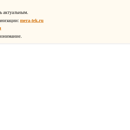
ть актуальным.
анизации:
mera-tek.ru
u
понимание.