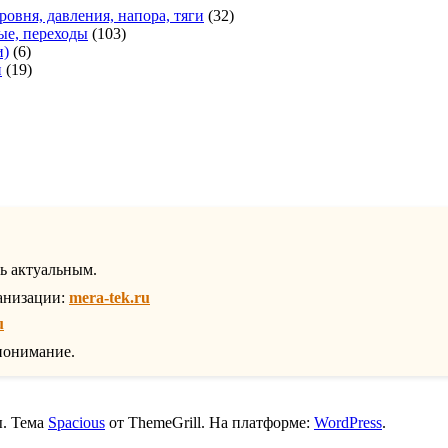
оваров
32
ровня, давления, напора, тяги
32
103
товара
ые, переходы
103
6
товара
и)
6
товаров
19
и
19
1
товаров
товар
ть актуальным.
анизации:
mera-tek.ru
u
понимание.
ы. Тема
Spacious
от ThemeGrill. На платформе:
WordPress
.