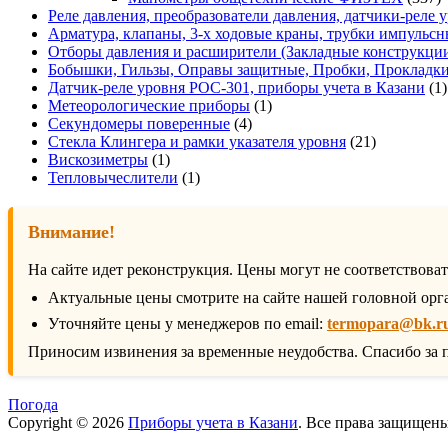
т
Реле давления, преобразователи давления, датчики-реле у
Арматура, клапаны, 3-х ходовые краны, трубки импульсн
Отборы давления и расширители (Закладные конструкци
Бобышки, Гильзы, Оправы защитные, Пробки, Прокладк
Датчик-реле уровня РОС-301, приборы учета в Казани
1
1
Метеорологические приборы
1
4
товар
Секундомеры поверенные
4
товара
21
Стекла Клингера и рамки указателя уровня
21
1
товар
Вискозиметры
1
товар
1
Тепловычеслители
1
товар
Внимание!
На сайте идет реконструкция. Цены могут не соответствова
Актуальные цены смотрите на сайте нашей головной орг
Уточняйте цены у менеджеров по email:
termopara@bk.r
Приносим извинения за временные неудобства. Спасибо за 
Погода
Copyright © 2026
Приборы учета в Казани
. Все права защищен