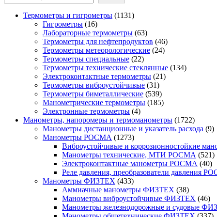
1131
Термометры и гигрометры
1131
16
товар
Гигрометры
16
товаров
63
Лабораторные термометры
63
товара
46
Термометры для нефтепродуктов
46
24
товаров
Термометры метеорологические
24
22
товара
Термометры специальные
22
товара
134
Термометры технические стеклянные
134
21
товара
Электроконтактные термометры
21
31
товар
Термометры виброустойчивые
31
товар
539
Термометры биметаллические
539
товаров
185
Манометрические термометры
185
4
товаров
Электронные термометры
4
товара
1722
Манометры, напоромеры и термоманометры
1722
товара
9
Манометры дистанционные и указатель расхода
9
1273
т
Манометры РОСМА
1273
товара
Виброустойчивые и коррозионностойкие м
5
Манометры технические, МТИ РОСМА
521
40
т
Электроконтактные манометры РОСМА
40
то
Реле давления, преобразователи давления Р
433
Манометры ФИЗТЕХ
433
товара
38
Аммиачные манометры ФИЗТЕХ
38
товаров
46
Манометры виброустойчивые ФИЗТЕХ
46
то
Манометры железнодорожные и судовые ФИ
3
Манометры общетехнические ФИЗТЕХ
337