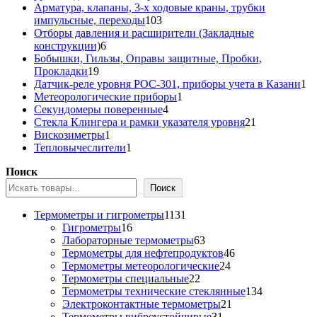
товара
Арматура, клапаны, 3-х ходовые краны, трубки
103
импульсные, переходы
103
товара
Отборы давления и расширители (Закладные
6
конструкции)
6
товаров
Бобышки, Гильзы, Оправы защитные, Пробки,
19
Прокладки
19
товаров
1
Датчик-реле уровня РОС-301, приборы учета в Казани
1
1
то
Метеорологические приборы
1
4
товар
Секундомеры поверенные
4
товара
21
Стекла Клингера и рамки указателя уровня
21
1
товар
Вискозиметры
1
товар
1
Тепловычеслители
1
товар
Поиск
Поиск
1131
Термометры и гигрометры
1131
16
товар
Гигрометры
16
товаров
63
Лабораторные термометры
63
товара
46
Термометры для нефтепродуктов
46
24
товаров
Термометры метеорологические
24
22
товара
Термометры специальные
22
товара
134
Термометры технические стеклянные
134
21
товара
Электроконтактные термометры
21
31
товар
Термометры виброустойчивые
31