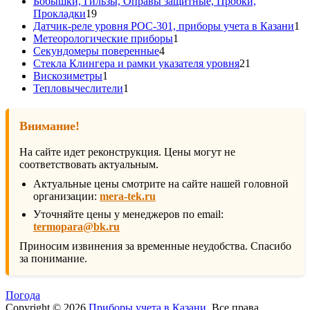
товаров
Бобышки, Гильзы, Оправы защитные, Пробки,
19
Прокладки
19
товаров
1
Датчик-реле уровня РОС-301, приборы учета в Казани
1
1
то
Метеорологические приборы
1
4
товар
Секундомеры поверенные
4
товара
21
Стекла Клингера и рамки указателя уровня
21
1
товар
Вискозиметры
1
товар
1
Тепловычеслители
1
товар
Внимание!
На сайте идет реконструкция. Цены могут не
соответствовать актуальным.
Актуальные цены смотрите на сайте нашей головной
организации:
mera-tek.ru
Уточняйте цены у менеджеров по email:
termopara@bk.ru
Приносим извинения за временные неудобства. Спасибо
за понимание.
Погода
Copyright © 2026
Приборы учета в Казани
. Все права