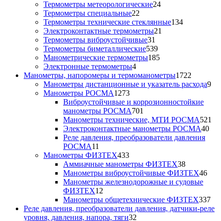
24
товаров
Термометры метеорологические
24
22
товара
Термометры специальные
22
товара
134
Термометры технические стеклянные
134
21
товара
Электроконтактные термометры
21
31
товар
Термометры виброустойчивые
31
товар
539
Термометры биметаллические
539
товаров
185
Манометрические термометры
185
4
товаров
Электронные термометры
4
товара
1722
Манометры, напоромеры и термоманометры
1722
товара
9
Манометры дистанционные и указатель расхода
9
1273
то
Манометры РОСМА
1273
товара
Виброустойчивые и коррозионностойкие
701
манометры РОСМА
701
товар
52
Манометры технические, МТИ РОСМА
521
40
то
Электроконтактные манометры РОСМА
40
тов
Реле давления, преобразователи давления
11
РОСМА
11
товаров
433
Манометры ФИЗТЕХ
433
товара
38
Аммиачные манометры ФИЗТЕХ
38
товаров
46
Манометры виброустойчивые ФИЗТЕХ
46
тов
Манометры железнодорожные и судовые
12
ФИЗТЕХ
12
товаров
33
Манометры общетехнические ФИЗТЕХ
337
то
Реле давления, преобразователи давления, датчики-реле
32
уровня, давления, напора, тяги
32