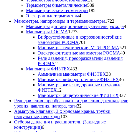
товар
539
Термометры биметаллические
539
товаров
185
Манометрические термометры
185
4
товаров
Электронные термометры
4
товара
1722
Манометры, напоромеры и термоманометры
1722
товара
9
Манометры дистанционные и указатель расхода
9
1273
то
Манометры РОСМА
1273
товара
Виброустойчивые и коррозионностойкие
701
манометры РОСМА
701
товар
52
Манометры технические, МТИ РОСМА
521
40
то
Электроконтактные манометры РОСМА
40
тов
Реле давления, преобразователи давления
11
РОСМА
11
товаров
433
Манометры ФИЗТЕХ
433
товара
38
Аммиачные манометры ФИЗТЕХ
38
товаров
46
Манометры виброустойчивые ФИЗТЕХ
46
тов
Манометры железнодорожные и судовые
12
ФИЗТЕХ
12
товаров
33
Манометры общетехнические ФИЗТЕХ
337
то
Реле давления, преобразователи давления, датчики-реле
32
уровня, давления, напора, тяги
32
товара
Арматура, клапаны, 3-х ходовые краны, трубки
103
импульсные, переходы
103
товара
Отборы давления и расширители (Закладные
6
конструкции)
6