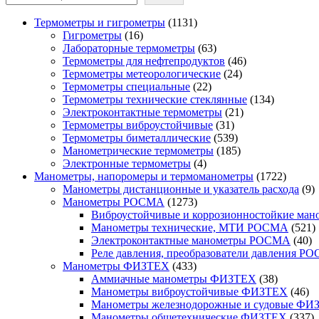
1131
Термометры и гигрометры
1131
16
товар
Гигрометры
16
товаров
63
Лабораторные термометры
63
товара
46
Термометры для нефтепродуктов
46
24
товаров
Термометры метеорологические
24
22
товара
Термометры специальные
22
товара
134
Термометры технические стеклянные
134
21
товара
Электроконтактные термометры
21
31
товар
Термометры виброустойчивые
31
товар
539
Термометры биметаллические
539
товаров
185
Манометрические термометры
185
4
товаров
Электронные термометры
4
товара
1722
Манометры, напоромеры и термоманометры
1722
товара
9
Манометры дистанционные и указатель расхода
9
1273
т
Манометры РОСМА
1273
товара
Виброустойчивые и коррозионностойкие м
5
Манометры технические, МТИ РОСМА
521
40
т
Электроконтактные манометры РОСМА
40
то
Реле давления, преобразователи давления Р
433
Манометры ФИЗТЕХ
433
товара
38
Аммиачные манометры ФИЗТЕХ
38
товаров
46
Манометры виброустойчивые ФИЗТЕХ
46
то
Манометры железнодорожные и судовые ФИ
3
Манометры общетехнические ФИЗТЕХ
337