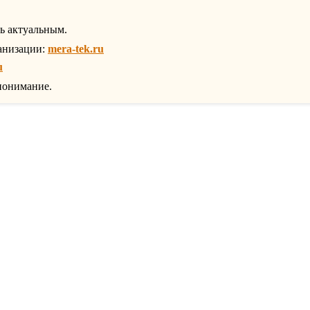
ть актуальным.
анизации:
mera-tek.ru
u
понимание.