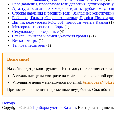
т
Реле давления, преобразователи давления, датчики-реле у
Арматура, клапаны, 3-х ходовые краны, трубки импульсн
Отборы давления и расширители (Закладные конструкци
Бобышки, Гильзы, Оправы защитные, Пробки, Прокладк
Датчик-реле уровня РОС-301, приборы учета в Казани
1
1
Метеорологические приборы
1
4
товар
Секундомеры поверенные
4
товара
21
Стекла Клингера и рамки указателя уровня
21
1
товар
Вискозиметры
1
товар
1
Тепловычеслители
1
товар
Внимание!
На сайте идет реконструкция. Цены могут не соответствова
Актуальные цены смотрите на сайте нашей головной орг
Уточняйте цены у менеджеров по email:
termopara@bk.r
Приносим извинения за временные неудобства. Спасибо за 
Погода
Copyright © 2026
Приборы учета в Казани
. Все права защищен