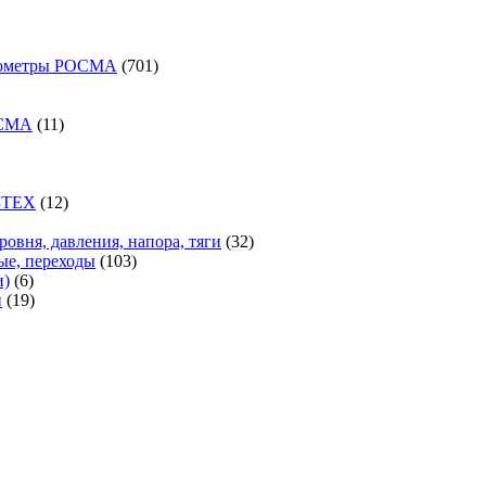
оваров
701
анометры РОСМА
701
21
товар
овар
варов
11
ОСМА
11
товаров
варов
12
ЗТЕХ
12
37
товаров
оваров
32
ровня, давления, напора, тяги
32
103
товара
ые, переходы
103
6
товара
и)
6
товаров
19
и
19
1
товаров
товар