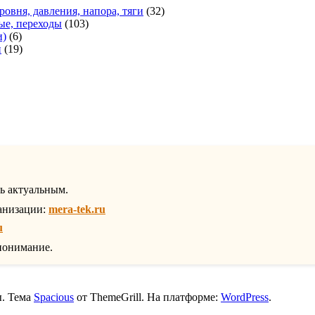
оваров
32
ровня, давления, напора, тяги
32
103
товара
ые, переходы
103
6
товара
и)
6
товаров
19
и
19
1
товаров
товар
ть актуальным.
анизации:
mera-tek.ru
u
понимание.
ы. Тема
Spacious
от ThemeGrill. На платформе:
WordPress
.