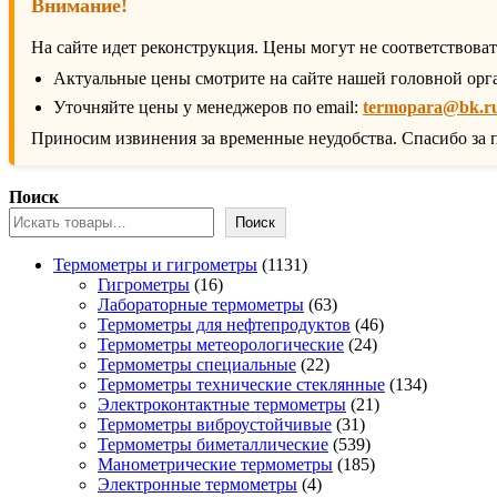
Внимание!
На сайте идет реконструкция. Цены могут не соответствова
Актуальные цены смотрите на сайте нашей головной орг
Уточняйте цены у менеджеров по email:
termopara@bk.r
Приносим извинения за временные неудобства. Спасибо за 
Поиск
Поиск
1131
Термометры и гигрометры
1131
16
товар
Гигрометры
16
товаров
63
Лабораторные термометры
63
товара
46
Термометры для нефтепродуктов
46
24
товаров
Термометры метеорологические
24
22
товара
Термометры специальные
22
товара
134
Термометры технические стеклянные
134
21
товара
Электроконтактные термометры
21
31
товар
Термометры виброустойчивые
31
товар
539
Термометры биметаллические
539
товаров
185
Манометрические термометры
185
4
товаров
Электронные термометры
4