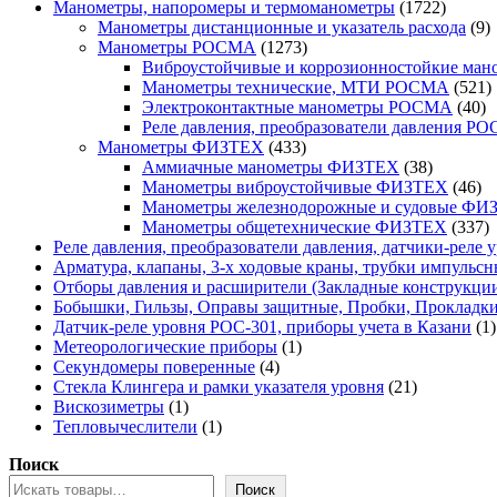
товара
1722
Манометры, напоромеры и термоманометры
1722
товара
9
Манометры дистанционные и указатель расхода
9
1273
т
Манометры РОСМА
1273
товара
Виброустойчивые и коррозионностойкие м
5
Манометры технические, МТИ РОСМА
521
40
т
Электроконтактные манометры РОСМА
40
то
Реле давления, преобразователи давления Р
433
Манометры ФИЗТЕХ
433
товара
38
Аммиачные манометры ФИЗТЕХ
38
товаров
46
Манометры виброустойчивые ФИЗТЕХ
46
то
Манометры железнодорожные и судовые ФИ
3
Манометры общетехнические ФИЗТЕХ
337
т
Реле давления, преобразователи давления, датчики-реле у
Арматура, клапаны, 3-х ходовые краны, трубки импульсн
Отборы давления и расширители (Закладные конструкци
Бобышки, Гильзы, Оправы защитные, Пробки, Прокладк
Датчик-реле уровня РОС-301, приборы учета в Казани
1
1
Метеорологические приборы
1
4
товар
Секундомеры поверенные
4
товара
21
Стекла Клингера и рамки указателя уровня
21
1
товар
Вискозиметры
1
товар
1
Тепловычеслители
1
товар
Поиск
Поиск