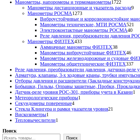
товара
1722
Манометры, напоромеры и термоманометры
1722
товара
9
Манометры дистанционные и указатель расхода
9
1273
то
Манометры РОСМА
1273
товара
Виброустойчивые и коррозионностойкие м
52
Манометры технические, МТИ РОСМА
521
40
то
Электроконтактные манометры РОСМА
40
тов
Реле давления, преобразователи давления Р
433
Манометры ФИЗТЕХ
433
товара
38
Аммиачные манометры ФИЗТЕХ
38
товаров
46
Манометры виброустойчивые ФИЗТЕХ
46
тов
Манометры железнодорожные и судовые ФИ
33
Манометры общетехнические ФИЗТЕХ
337
то
Реле давления, преобразователи давления, датчики-реле у
Арматура, клапаны, 3-х ходовые краны, трубки импульсн
Отборы давления и расширители (Закладные конструкци
Бобышки, Гильзы, Оправы защитные, Пробки, Прокладк
1
Датчик-реле уровня РОС-301, приборы учета в Казани
1
1
то
Метеорологические приборы
1
4
товар
Секундомеры поверенные
4
товара
21
Стекла Клингера и рамки указателя уровня
21
1
товар
Вискозиметры
1
товар
1
Тепловычеслители
1
товар
Поиск
Поиск