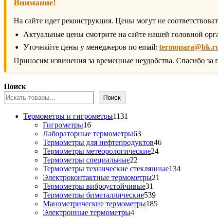
Внимание!
На сайте идет реконструкция. Цены могут не соответствова
Актуальные цены смотрите на сайте нашей головной орг
Уточняйте цены у менеджеров по email:
termopara@bk.r
Приносим извинения за временные неудобства. Спасибо за 
Поиск
Поиск
1131
Термометры и гигрометры
1131
16
товар
Гигрометры
16
товаров
63
Лабораторные термометры
63
товара
46
Термометры для нефтепродуктов
46
24
товаров
Термометры метеорологические
24
22
товара
Термометры специальные
22
товара
134
Термометры технические стеклянные
134
21
товара
Электроконтактные термометры
21
31
товар
Термометры виброустойчивые
31
товар
539
Термометры биметаллические
539
товаров
185
Манометрические термометры
185
4
товаров
Электронные термометры
4