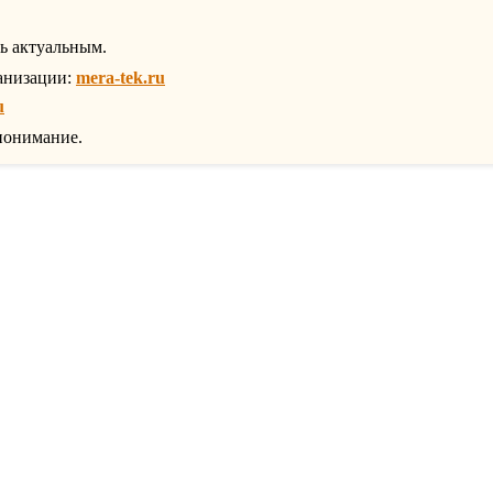
ть актуальным.
анизации:
mera-tek.ru
u
понимание.