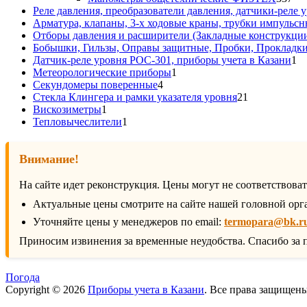
то
Реле давления, преобразователи давления, датчики-реле у
Арматура, клапаны, 3-х ходовые краны, трубки импульсн
Отборы давления и расширители (Закладные конструкци
Бобышки, Гильзы, Оправы защитные, Пробки, Прокладк
1
Датчик-реле уровня РОС-301, приборы учета в Казани
1
1
то
Метеорологические приборы
1
4
товар
Секундомеры поверенные
4
товара
21
Стекла Клингера и рамки указателя уровня
21
1
товар
Вискозиметры
1
товар
1
Тепловычеслители
1
товар
Внимание!
На сайте идет реконструкция. Цены могут не соответствова
Актуальные цены смотрите на сайте нашей головной орг
Уточняйте цены у менеджеров по email:
termopara@bk.r
Приносим извинения за временные неудобства. Спасибо за 
Погода
Copyright © 2026
Приборы учета в Казани
. Все права защищен