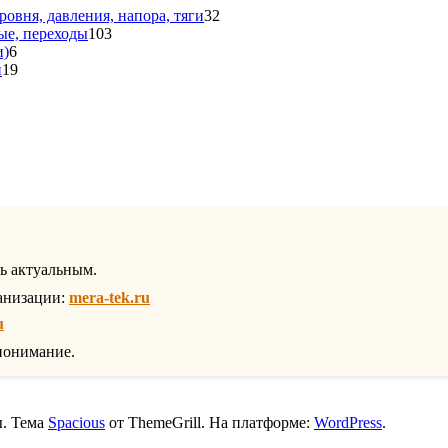
варов
32
ровня, давления, напора, тяги
32
103
товара
ые, переходы
103
6
товара
и)
6
товаров
19
и
19
товаров
вар
ть актуальным.
анизации:
mera-tek.ru
u
понимание.
ы. Тема
Spacious
от ThemeGrill. На платформе:
WordPress
.