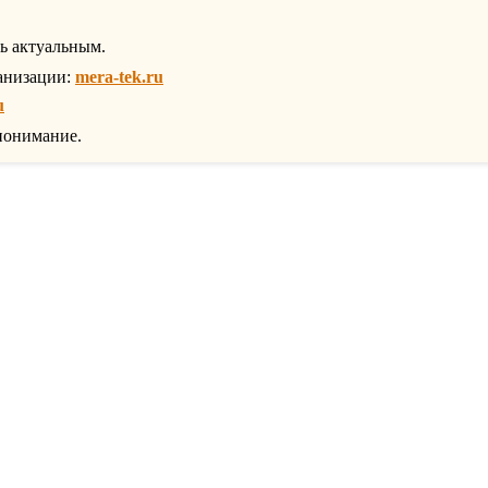
ть актуальным.
анизации:
mera-tek.ru
u
понимание.