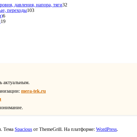
варов
32
ровня, давления, напора, тяги
32
103
товара
ые, переходы
103
6
товара
и)
6
товаров
19
и
19
товаров
вар
ть актуальным.
анизации:
mera-tek.ru
u
понимание.
ы. Тема
Spacious
от ThemeGrill. На платформе:
WordPress
.