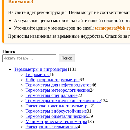
Внимание!
На сайте идет реконструкция. Цены могут не соответствова
Актуальные цены смотрите на сайте нашей головной орг
Уточняйте цены у менеджеров по email:
termopara@bk.r
Приносим извинения за временные неудобства. Спасибо за 
Поиск
Поиск
1131
Термометры и гигрометры
1131
16
товар
Гигрометры
16
товаров
63
Лабораторные термометры
63
товара
46
Термометры для нефтепродуктов
46
24
товаров
Термометры метеорологические
24
22
товара
Термометры специальные
22
товара
134
Термометры технические стеклянные
134
21
товара
Электроконтактные термометры
21
31
товар
Термометры виброустойчивые
31
товар
539
Термометры биметаллические
539
товаров
185
Манометрические термометры
185
4
товаров
Электронные термометры
4