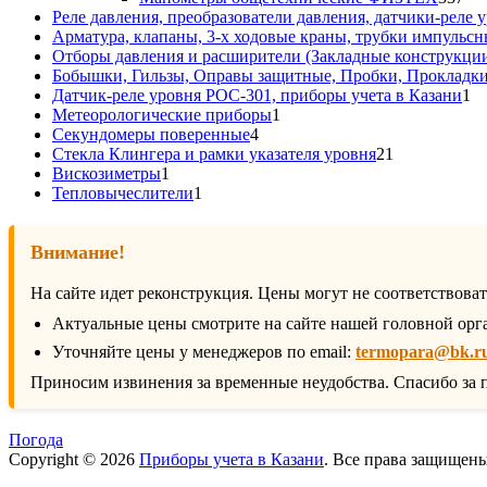
то
Реле давления, преобразователи давления, датчики-реле у
Арматура, клапаны, 3-х ходовые краны, трубки импульсн
Отборы давления и расширители (Закладные конструкци
Бобышки, Гильзы, Оправы защитные, Пробки, Прокладк
1
Датчик-реле уровня РОС-301, приборы учета в Казани
1
1
то
Метеорологические приборы
1
4
товар
Секундомеры поверенные
4
товара
21
Стекла Клингера и рамки указателя уровня
21
1
товар
Вискозиметры
1
товар
1
Тепловычеслители
1
товар
Внимание!
На сайте идет реконструкция. Цены могут не соответствова
Актуальные цены смотрите на сайте нашей головной орг
Уточняйте цены у менеджеров по email:
termopara@bk.r
Приносим извинения за временные неудобства. Спасибо за 
Погода
Copyright © 2026
Приборы учета в Казани
. Все права защищен