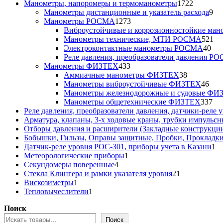
товара
1722
Манометры, напоромеры и термоманометры
1722
товара
9
Манометры дистанционные и указатель расхода
9
1273
то
Манометры РОСМА
1273
товара
Виброустойчивые и коррозионностойкие м
52
Манометры технические, МТИ РОСМА
521
40
то
Электроконтактные манометры РОСМА
40
тов
Реле давления, преобразователи давления Р
433
Манометры ФИЗТЕХ
433
товара
38
Аммиачные манометры ФИЗТЕХ
38
товаров
46
Манометры виброустойчивые ФИЗТЕХ
46
тов
Манометры железнодорожные и судовые ФИ
33
Манометры общетехнические ФИЗТЕХ
337
то
Реле давления, преобразователи давления, датчики-реле у
Арматура, клапаны, 3-х ходовые краны, трубки импульсн
Отборы давления и расширители (Закладные конструкци
Бобышки, Гильзы, Оправы защитные, Пробки, Прокладк
1
Датчик-реле уровня РОС-301, приборы учета в Казани
1
1
то
Метеорологические приборы
1
4
товар
Секундомеры поверенные
4
товара
21
Стекла Клингера и рамки указателя уровня
21
1
товар
Вискозиметры
1
товар
1
Тепловычеслители
1
товар
Поиск
Поиск