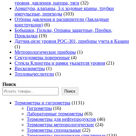
32
уровня, давления, напора, тяги
32
товара
Арматура, клапаны, 3-х ходовые краны, трубки
103
импульсные, переходы
103
товара
Отборы давления и расширители (Закладные
6
конструкции)
6
товаров
Бобышки, Гильзы, Оправы защитные, Пробки,
19
Прокладки
19
товаров
Датчик-реле уровня РОС-301, приборы учета в Казани
1
1
товар
1
Метеорологические приборы
1
4
товар
Секундомеры поверенные
4
товара
21
Стекла Клингера и рамки указателя уровня
21
1
товар
Вискозиметры
1
товар
1
Тепловычеслители
1
товар
Поиск
Поиск
1131
Термометры и гигрометры
1131
16
товар
Гигрометры
16
товаров
63
Лабораторные термометры
63
товара
46
Термометры для нефтепродуктов
46
24
товаров
Термометры метеорологические
24
22
товара
Термометры специальные
22
товара
134
Термометры технические стеклянные
134