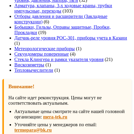
уровня, давления, напора, тяги
32
товара
Арматура, клапаны, 3-х ходовые краны, трубки
103
импульсные, переходы
103
товара
Отборы давления и расширители (Закладные
6
конструкции)
6
товаров
Бобышки, Гильзы, Оправы защитные, Пробки,
19
Прокладки
19
товаров
Датчик-реле уровня РОС-301, приборы учета в Казани
1
1
товар
1
Метеорологические приборы
1
4
товар
Секундомеры поверенные
4
товара
21
Стекла Клингера и рамки указателя уровня
21
1
товар
Вискозиметры
1
товар
1
Тепловычеслители
1
товар
Внимание!
На сайте идет реконструкция. Цены могут не
соответствовать актуальным.
Актуальные цены смотрите на сайте нашей головной
организации:
mera-tek.ru
Уточняйте цены у менеджеров по email:
termopara@bk.ru