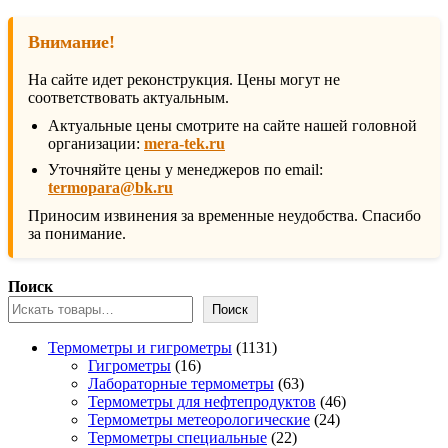
Внимание!
На сайте идет реконструкция. Цены могут не
соответствовать актуальным.
Актуальные цены смотрите на сайте нашей головной
организации:
mera-tek.ru
Уточняйте цены у менеджеров по email:
termopara@bk.ru
Приносим извинения за временные неудобства. Спасибо
за понимание.
Поиск
Поиск
1131
Термометры и гигрометры
1131
16
товар
Гигрометры
16
товаров
63
Лабораторные термометры
63
товара
46
Термометры для нефтепродуктов
46
24
товаров
Термометры метеорологические
24
22
товара
Термометры специальные
22