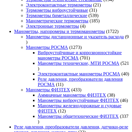
21
товара
Электроконтактные термометры
21
31
товар
Термометры виброустойчивые
31
товар
539
Термометры биметаллические
539
товаров
185
Манометрические термометры
185
4
товаров
Электронные термометры
4
товара
1722
Манометры, напоромеры и термоманометры
1722
товара
Манометры дистанционные и указатель расхода
9
9
товаров
1273
Манометры РОСМА
1273
товара
Виброустойчивые и коррозионностойкие
701
манометры РОСМА
701
товар
Манометры технические, МТИ РОСМА
521
521
товар
40
Электроконтактные манометры РОСМА
40
то
Реле давления, преобразователи давления
11
РОСМА
11
товаров
433
Манометры ФИЗТЕХ
433
товара
38
Аммиачные манометры ФИЗТЕХ
38
товаров
46
Манометры виброустойчивые ФИЗТЕХ
46
то
Манометры железнодорожные и судовые
12
ФИЗТЕХ
12
товаров
Манометры общетехнические ФИЗТЕХ
337
337
товаров
Реле давления, преобразователи давления, датчики-реле
32