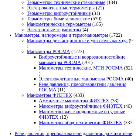
товара
134
Термометры технические стеклянные
134
21
товара
Электроконтактные термометры
21
31
товар
Термометры виброустойчивые
31
товар
539
Термометры биметаллические
539
товаров
185
Манометрические термометры
185
4
товаров
Электронные термометры
4
товара
1722
Манометры, напоромеры и термоманометры
1722
товара
Манометры дистанционные и указатель расхода
9
9
товаров
1273
Манометры РОСМА
1273
товара
Виброустойчивые и коррозионностойкие
701
манометры РОСМА
701
товар
Манометры технические, МТИ РОСМА
521
521
товар
40
Электроконтактные манометры РОСМА
40
то
Реле давления, преобразователи давления
11
РОСМА
11
товаров
433
Манометры ФИЗТЕХ
433
товара
38
Аммиачные манометры ФИЗТЕХ
38
товаров
46
Манометры виброустойчивые ФИЗТЕХ
46
то
Манометры железнодорожные и судовые
12
ФИЗТЕХ
12
товаров
Манометры общетехнические ФИЗТЕХ
337
337
товаров
Реле давления, преобразователи давления, датчики-реле