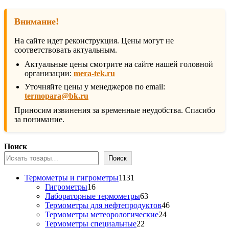
Внимание!
На сайте идет реконструкция. Цены могут не
соответствовать актуальным.
Актуальные цены смотрите на сайте нашей головной
организации:
mera-tek.ru
Уточняйте цены у менеджеров по email:
termopara@bk.ru
Приносим извинения за временные неудобства. Спасибо
за понимание.
Поиск
Поиск
1131
Термометры и гигрометры
1131
16
товар
Гигрометры
16
товаров
63
Лабораторные термометры
63
товара
46
Термометры для нефтепродуктов
46
24
товаров
Термометры метеорологические
24
22
товара
Термометры специальные
22