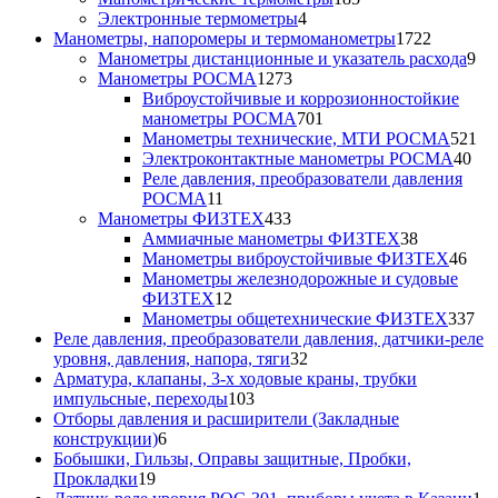
4
товаров
Электронные термометры
4
товара
1722
Манометры, напоромеры и термоманометры
1722
товара
9
Манометры дистанционные и указатель расхода
9
1273
то
Манометры РОСМА
1273
товара
Виброустойчивые и коррозионностойкие
701
манометры РОСМА
701
товар
52
Манометры технические, МТИ РОСМА
521
40
то
Электроконтактные манометры РОСМА
40
тов
Реле давления, преобразователи давления
11
РОСМА
11
товаров
433
Манометры ФИЗТЕХ
433
товара
38
Аммиачные манометры ФИЗТЕХ
38
товаров
46
Манометры виброустойчивые ФИЗТЕХ
46
тов
Манометры железнодорожные и судовые
12
ФИЗТЕХ
12
товаров
33
Манометры общетехнические ФИЗТЕХ
337
то
Реле давления, преобразователи давления, датчики-реле
32
уровня, давления, напора, тяги
32
товара
Арматура, клапаны, 3-х ходовые краны, трубки
103
импульсные, переходы
103
товара
Отборы давления и расширители (Закладные
6
конструкции)
6
товаров
Бобышки, Гильзы, Оправы защитные, Пробки,
19
Прокладки
19
товаров
1