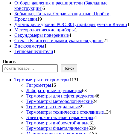
товара
Отборы давления и расширители (Закладные
6
конструкции)
6
товаров
Бобышки, Гильзы, Оправы защитные, Пробки,
19
Прокладки
19
товаров
1
Датчик-реле уровня РОС-301, приборы учета в Казани
1
1
то
Метеорологические приборы
1
4
товар
Секундомеры поверенные
4
товара
21
Стекла Клингера и рамки указателя уровня
21
1
товар
Вискозиметры
1
товар
1
Тепловычеслители
1
товар
Поиск
Поиск
1131
Термометры и гигрометры
1131
16
товар
Гигрометры
16
товаров
63
Лабораторные термометры
63
товара
46
Термометры для нефтепродуктов
46
24
товаров
Термометры метеорологические
24
22
товара
Термометры специальные
22
товара
134
Термометры технические стеклянные
134
21
товара
Электроконтактные термометры
21
31
товар
Термометры виброустойчивые
31
товар
539
Термометры биметаллические
539
товаров
185
Манометрические термометры
185