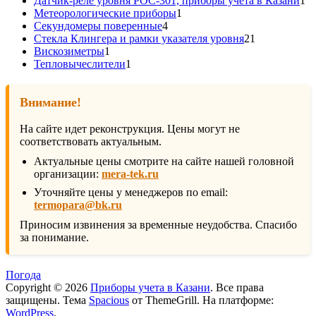
Датчик-реле уровня РОС-301, приборы учета в Казани
1
1
то
Метеорологические приборы
1
4
товар
Секундомеры поверенные
4
товара
21
Стекла Клингера и рамки указателя уровня
21
1
товар
Вискозиметры
1
товар
1
Тепловычеслители
1
товар
Внимание!
На сайте идет реконструкция. Цены могут не
соответствовать актуальным.
Актуальные цены смотрите на сайте нашей головной
организации:
mera-tek.ru
Уточняйте цены у менеджеров по email:
termopara@bk.ru
Приносим извинения за временные неудобства. Спасибо
за понимание.
Погода
Copyright © 2026
Приборы учета в Казани
. Все права
защищены. Тема
Spacious
от ThemeGrill. На платформе:
WordPress
.