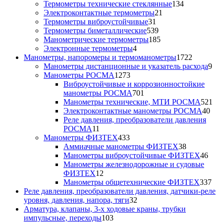
товара
134
Термометры технические стеклянные
134
21
товара
Электроконтактные термометры
21
31
товар
Термометры виброустойчивые
31
товар
539
Термометры биметаллические
539
товаров
185
Манометрические термометры
185
4
товаров
Электронные термометры
4
товара
1722
Манометры, напоромеры и термоманометры
1722
товара
9
Манометры дистанционные и указатель расхода
9
1273
то
Манометры РОСМА
1273
товара
Виброустойчивые и коррозионностойкие
701
манометры РОСМА
701
товар
52
Манометры технические, МТИ РОСМА
521
40
то
Электроконтактные манометры РОСМА
40
тов
Реле давления, преобразователи давления
11
РОСМА
11
товаров
433
Манометры ФИЗТЕХ
433
товара
38
Аммиачные манометры ФИЗТЕХ
38
товаров
46
Манометры виброустойчивые ФИЗТЕХ
46
тов
Манометры железнодорожные и судовые
12
ФИЗТЕХ
12
товаров
33
Манометры общетехнические ФИЗТЕХ
337
то
Реле давления, преобразователи давления, датчики-реле
32
уровня, давления, напора, тяги
32
товара
Арматура, клапаны, 3-х ходовые краны, трубки
103
импульсные, переходы
103