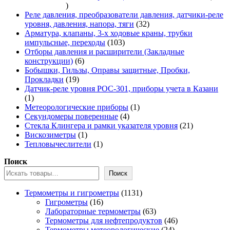
337
товаров
Реле давления, преобразователи давления, датчики-реле
32
уровня, давления, напора, тяги
32
товара
Арматура, клапаны, 3-х ходовые краны, трубки
103
импульсные, переходы
103
товара
Отборы давления и расширители (Закладные
6
конструкции)
6
товаров
Бобышки, Гильзы, Оправы защитные, Пробки,
19
Прокладки
19
товаров
Датчик-реле уровня РОС-301, приборы учета в Казани
1
1
товар
1
Метеорологические приборы
1
4
товар
Секундомеры поверенные
4
товара
21
Стекла Клингера и рамки указателя уровня
21
1
товар
Вискозиметры
1
товар
1
Тепловычеслители
1
товар
Поиск
Поиск
1131
Термометры и гигрометры
1131
16
товар
Гигрометры
16
товаров
63
Лабораторные термометры
63
товара
46
Термометры для нефтепродуктов
46
24
товаров
Термометры метеорологические
24