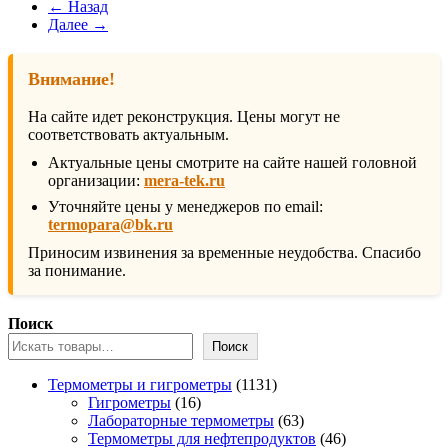
← Назад
Далее →
Внимание!
На сайте идет реконструкция. Цены могут не
соответствовать актуальным.
Актуальные цены смотрите на сайте нашей головной
организации:
mera-tek.ru
Уточняйте цены у менеджеров по email:
termopara@bk.ru
Приносим извинения за временные неудобства. Спасибо
за понимание.
Поиск
Поиск
1131
Термометры и гигрометры
1131
16
товар
Гигрометры
16
товаров
63
Лабораторные термометры
63
товара
46
Термометры для нефтепродуктов
46