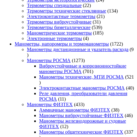
22
товара
Термометры специальные
22
товара
134
Термометры технические стеклянные
134
21
товара
Электроконтактные термометры
21
31
товар
Термометры виброустойчивые
31
товар
539
Термометры биметаллические
539
товаров
185
Манометрические термометры
185
4
товаров
Электронные термометры
4
товара
1722
Манометры, напоромеры и термоманометры
1722
товара
Манометры дистанционные и указатель расхода
9
9
товаров
1273
Манометры РОСМА
1273
товара
Виброустойчивые и коррозионностойкие
701
манометры РОСМА
701
товар
Манометры технические, МТИ РОСМА
521
521
товар
40
Электроконтактные манометры РОСМА
40
то
Реле давления, преобразователи давления
11
РОСМА
11
товаров
433
Манометры ФИЗТЕХ
433
товара
38
Аммиачные манометры ФИЗТЕХ
38
товаров
46
Манометры виброустойчивые ФИЗТЕХ
46
то
Манометры железнодорожные и судовые
12
ФИЗТЕХ
12
товаров
Манометры общетехнические ФИЗТЕХ
337