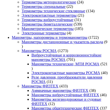
24
товаров
Термометры метеорологические
24
22
товара
Термометры специальные
22
товара
134
Термометры технические стеклянные
134
21
товара
Электроконтактные термометры
21
31
товар
Термометры виброустойчивые
31
товар
539
Термометры биметаллические
539
товаров
185
Манометрические термометры
185
4
товаров
Электронные термометры
4
товара
1722
Манометры, напоромеры и термоманометры
1722
товара
Манометры дистанционные и указатель расхода
9
9
товаров
1273
Манометры РОСМА
1273
товара
Виброустойчивые и коррозионностойкие
701
манометры РОСМА
701
товар
Манометры технические, МТИ РОСМА
521
521
товар
40
Электроконтактные манометры РОСМА
40
то
Реле давления, преобразователи давления
11
РОСМА
11
товаров
433
Манометры ФИЗТЕХ
433
товара
38
Аммиачные манометры ФИЗТЕХ
38
товаров
46
Манометры виброустойчивые ФИЗТЕХ
46
то
Манометры железнодорожные и судовые
12
ФИЗТЕХ
12
товаров
Манометры общетехнические ФИЗТЕХ
337