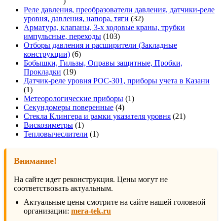
337
товаров
Реле давления, преобразователи давления, датчики-реле
32
уровня, давления, напора, тяги
32
товара
Арматура, клапаны, 3-х ходовые краны, трубки
103
импульсные, переходы
103
товара
Отборы давления и расширители (Закладные
6
конструкции)
6
товаров
Бобышки, Гильзы, Оправы защитные, Пробки,
19
Прокладки
19
товаров
Датчик-реле уровня РОС-301, приборы учета в Казани
1
1
товар
1
Метеорологические приборы
1
4
товар
Секундомеры поверенные
4
товара
21
Стекла Клингера и рамки указателя уровня
21
1
товар
Вискозиметры
1
товар
1
Тепловычеслители
1
товар
Внимание!
На сайте идет реконструкция. Цены могут не
соответствовать актуальным.
Актуальные цены смотрите на сайте нашей головной
организации:
mera-tek.ru